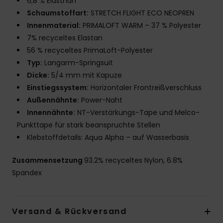
6,8 % Elasthan
Schaumstoffart:
STRETCH FLIGHT ECO NEOPREN
Innenmaterial:
PRIMALOFT WARM – 37 % Polyester
7% recyceltes Elastan
56 % recyceltes PrimaLoft-Polyester
Typ:
Langarm-Springsuit
Dicke:
5/4 mm mit Kapuze
Einstiegssystem:
Horizontaler Frontreißverschluss
Außennähnte:
Power-Naht
Innennähnte:
NT-Verstärkungs-Tape und Melco-
Punkttape für stark beanspruchte Stellen
Klebstoffdetails: Aqua Alpha – auf Wasserbasis
Zusammensetzung
93.2% recyceltes Nylon, 6.8%
Spandex
Versand & Rückversand