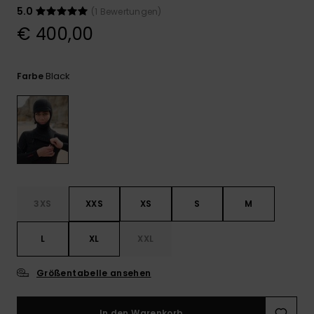
Playsuits
Handsch
5.0
(1 Bewertungen)
GESCHENKKARTE
Schals
FAQ
€ 400,00
Snow-
Schultas
ansehen
Shorts
Accessoi
Schulbe
WUNSCHLISTE
Hüte & B
Black
Farbe
Röcke
Accessoi
Sonnenbr
Wetsuits
Rashgua
Neopren
3XS
XXS
XS
S
M
Accessoi
L
XL
XXL
Swim
Größentabelle ansehen
Kleidung
In den Warenkorb