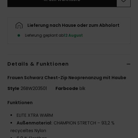
Accessoi
Lieferung nach Hause oder zum Abholort
Schuhe
Lieferung geplant ab
12 August
Fitness
Details & Funktionen
Snow
Frauen Schwarz Chest-Zip Neoprenanzug mit Haube
Style
26BW203501
Farbcode
blk
Funktionen
ELITE XTRA WARM
Außenmaterial:
CHAMPION STRETCH – 93,2 %
recyceltes Nylon