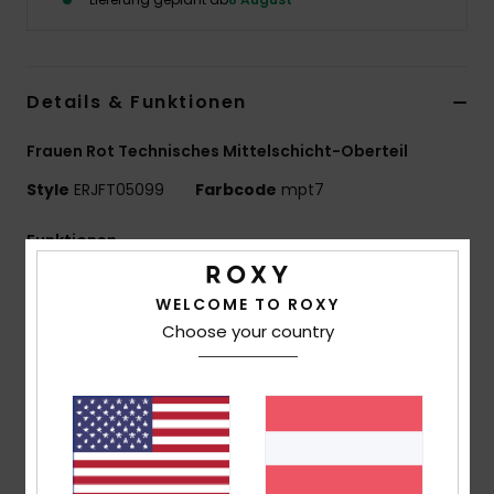
Accessoi
Schuhe
Details & Funktionen
Frauen Rot Technisches Mittelschicht-Oberteil
Fitness
Style
ERJFT05099
Farbcode
mpt7
Snow
Funktionen
Material:
100 % recyceltes Polyester-Sherpa-Fleece
WELCOME TO ROXY
Fit:
Relaxed Fit
Choose your country
Ausstattung:
2 Verschließbare
Handwärmertaschen
Brusttasche mit Reißverschluss
Elastische Bündchen
Verstellbarer Saum mit Gummizug und Kordelzug