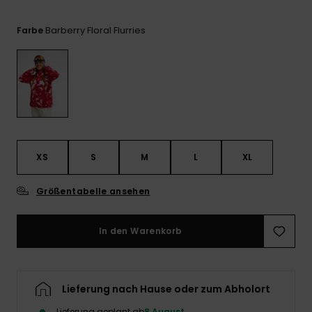
Playsuits
Handsch
GESCHENKKARTE
Schals
FAQ
Snow-
Schultas
Barberry Floral Flurries
Farbe
ansehen
Shorts
Accessoi
Schulbe
WUNSCHLISTE
Hüte & B
Röcke
Accessoi
Sonnenbr
Wetsuits
XS
S
M
L
XL
Rashgua
Größentabelle ansehen
Neopren
Accessoi
In den Warenkorb
Swim
Lieferung nach Hause oder zum Abholort
Kleidung
Lieferung geplant ab
8 August