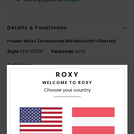
Accessoi
Schuhe
Details & Funktionen
Frauen Weiss Technisches Mittelschicht-Oberteil
Fitness
Style
ERJFT05100
Farbcode
wcf0
Snow
Funktionen
Material:
100 % recyceltes Polyester-Sherpa-Fleece
WELCOME TO ROXY
Fit:
Relaxed Fit
Choose your country
Ausstattung:
2 Verschließbare
Handwärmertaschen
Brusttasche mit Reißverschluss
Elastische Bündchen
Verstellbarer Saum mit Gummizug und Kordelzug