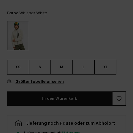
Playsuits
Handsch
GESCHENKKARTE
Schals
FAQ
Snow-
Schultas
Whisper White
Farbe
ansehen
Shorts
Accessoi
Schulbe
WUNSCHLISTE
Hüte & B
Röcke
Accessoi
Sonnenbr
Wetsuits
XS
S
M
L
XL
Rashgua
Größentabelle ansehen
Neopren
Accessoi
In den Warenkorb
Swim
Lieferung nach Hause oder zum Abholort
Kleidung
Lieferung geplant ab
12 August