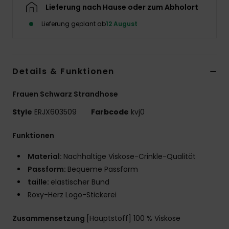
Lieferung nach Hause oder zum Abholort
Accessoi
Lieferung geplant ab
12 August
Schuhe
Details & Funktionen
Fitness
Frauen Schwarz Strandhose
Snow
Style
ERJX603509
Farbcode
kvj0
Funktionen
Material:
Nachhaltige Viskose-Crinkle-Qualität
Passform:
Bequeme Passform
taille:
elastischer Bund
Roxy-Herz Logo-Stickerei
Zusammensetzung
[Hauptstoff] 100 % Viskose