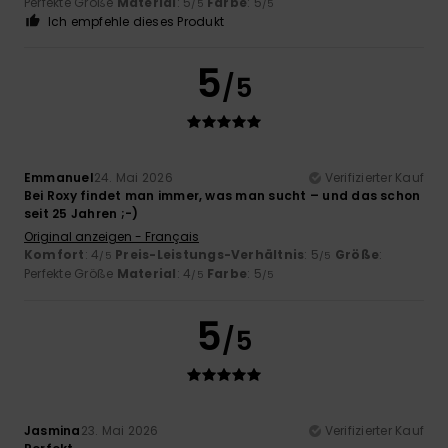
Perfekte Größe
Material
: 5
Farbe
: 5
/5
/5
Ich empfehle dieses Produkt
5
/5
Emmanuel
24. Mai 2026
Verifizierter Kauf
Bei Roxy findet man immer, was man sucht – und das schon
seit 25 Jahren ;-)
Original anzeigen - Français
Komfort
: 4
Preis-Leistungs-Verhältnis
: 5
Größe
:
/5
/5
Perfekte Größe
Material
: 4
Farbe
: 5
/5
/5
5
/5
Jasmina
23. Mai 2026
Verifizierter Kauf