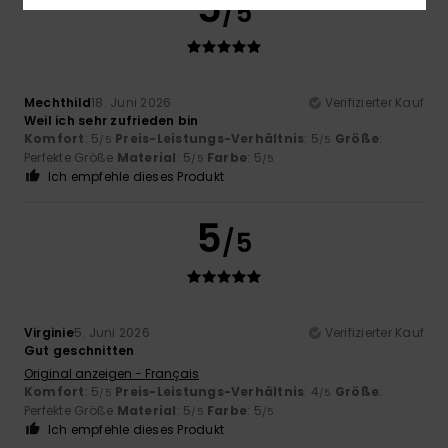
5
/5
Mechthild
18. Juni 2026
Verifizierter Kauf
Weil ich sehr zufrieden bin
Komfort
: 5
Preis-Leistungs-Verhältnis
: 5
Größe
:
/5
/5
Perfekte Größe
Material
: 5
Farbe
: 5
/5
/5
Ich empfehle dieses Produkt
5
/5
Virginie
5. Juni 2026
Verifizierter Kauf
Gut geschnitten
Original anzeigen - Français
Komfort
: 5
Preis-Leistungs-Verhältnis
: 4
Größe
:
/5
/5
Perfekte Größe
Material
: 5
Farbe
: 5
/5
/5
Ich empfehle dieses Produkt