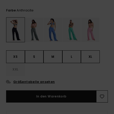
Playsuits
Handsch
GESCHENKKARTE
Schals
FAQ
Anthracite
Farbe
Snow-
Schultas
ansehen
Shorts
Accessoi
Schulbe
WUNSCHLISTE
Hüte & B
Röcke
Accessoi
Sonnenbr
Wetsuits
XS
S
M
L
XL
Rashgua
XXL
Neopren
Accessoi
Größentabelle ansehen
Swim
In den Warenkorb
Kleidung