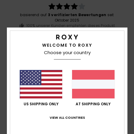
basierend auf
3 verifizierten Bewertungen
seit
Oktober 2025
100% unserer Kunden empfehlen dieses Produkt
Komfort
WELCOME TO ROXY
4.3
Choose your country
Preis-Leistungs-Verhältnis
4.0
Größe
Material
4.3
Zu klein
Zu groß
US SHIPPING ONLY
AT SHIPPING ONLY
Farbe
VIEW ALL COUNTRIES
4.3