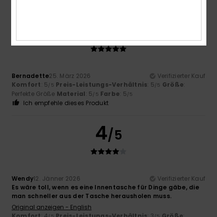
5
/5
Bernadette
25. März 2026
Verifizierter Kauf
Komfort
: 5
Preis-Leistungs-Verhältnis
: 5
Größe
:
/5
/5
Perfekte Größe
Material
: 5
Farbe
: 5
/5
/5
Ich empfehle dieses Produkt
4
/5
Wendy
12. Jänner 2026
Verifizierter Kauf
Es wäre toll, wenn es eine Innentasche für Dinge gäbe, die
man schneller aus der Tasche herausholen muss.
Original anzeigen - English
Komfort
: 4
Preis-Leistungs-Verhältnis
: 3
Größe
:
/5
/5