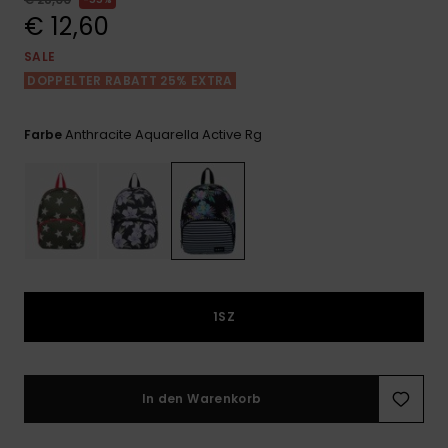
Playsuits
Handsch
€ 12,60
GESCHENKKARTE
Schals
FAQ
Snow-
Schultas
ansehen
SALE
Shorts
Accessoi
Schulbe
DOPPELTER RABATT 25% EXTRA
WUNSCHLISTE
Hüte & B
Röcke
Accessoi
Anthracite Aquarella Active Rg
Farbe
Sonnenbr
Wetsuits
Rashgua
Neopren
Accessoi
1SZ
Swim
In den Warenkorb
Kleidung