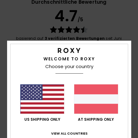
Durchschnittliche Bewertung
4.7
/5
basierend auf
3 verifizierten Bewertungen
seit Juni
2026
67% unserer Kunden empfehlen dieses Produkt
WELCOME TO ROXY
Komfort
Choose your country
5.0
Preis-Leistungs-Verhältnis
4.3
Größe
Material
US SHIPPING ONLY
AT SHIPPING ONLY
5.0
Zu klein
Zu groß
VIEW ALL COUNTRIES