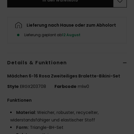
In den Warenkorb
Accessoi
Lieferung nach Hause oder zum Abholort
Schuhe
Lieferung geplant ab
12 August
Fitness
Snow
Details & Funktionen
Mädchen 6-16 Rosa Zweiteiliges Bralette-Bikini-Set
Style
ERGX203708
Farbcode
mlw0
Funktionen
Material:
Weicher, robuster, recycelter,
widerstandsfähiger und elastischer Stoff
Form:
Triangle-BH-Set