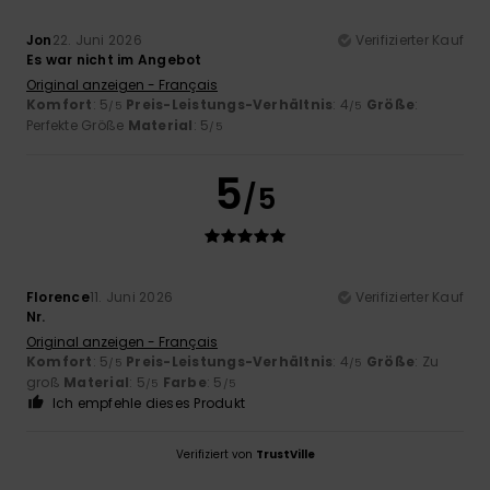
Jon
22. Juni 2026
Verifizierter Kauf
Es war nicht im Angebot
Original anzeigen - Français
Komfort
: 5
Preis-Leistungs-Verhältnis
: 4
Größe
:
/5
/5
Perfekte Größe
Material
: 5
/5
5
/5
Florence
11. Juni 2026
Verifizierter Kauf
Nr.
Original anzeigen - Français
Komfort
: 5
Preis-Leistungs-Verhältnis
: 4
Größe
: Zu
/5
/5
groß
Material
: 5
Farbe
: 5
/5
/5
Ich empfehle dieses Produkt
Verifiziert von
TrustVille