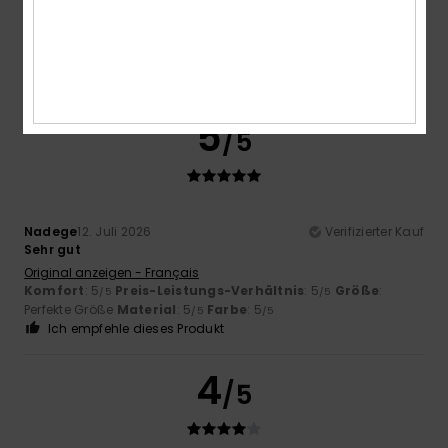
Farbe
5.0
5
/5
Nadege
12. Juli 2026
Verifizierter Kauf
Sehr gut
Original anzeigen - Français
Komfort
: 5
Preis-Leistungs-Verhältnis
: 5
Größe
:
/5
/5
Perfekte Größe
Material
: 5
Farbe
: 5
/5
/5
Ich empfehle dieses Produkt
4
/5