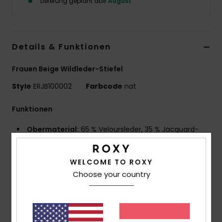
Lieferung geplant ab
8 August
Accessoi
Schuhe
Details & Funktionen
Frauen Beige Wildleder-Stiefel
Fitness
Style
ERJB100002
Farbcode
nat
Snow
Funktionen
Obermaterial:
65 % Veloursleder, 35 % Jacquard-
Textil
Futter:
Sherpa 100% Kunstfell
WELCOME TO ROXY
Außensohle:
100 % Schwammgummi
Choose your country
Absatzhöhe:
120 Mm
Plattformhöhe:
50 Mm
Merkmale:
Jacquard-Ethnomuster
Logo-Tape an der Ferse