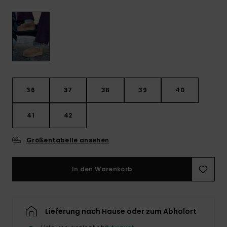
Playsuits
Handsch
GESCHENKKARTE
Schals
FAQ
Snow-
Schultas
ansehen
Shorts
Accessoi
Schulbe
WUNSCHLISTE
Hüte & B
Röcke
Accessoi
Sonnenbr
36
37
38
39
40
Wetsuits
41
42
Rashgua
Größentabelle ansehen
Neopren
Accessoi
In den Warenkorb
Swim
Lieferung nach Hause oder zum Abholort
Kleidung