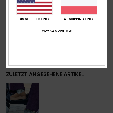
Einfassung am Schaftrand
Gelasertes Roxy-Logo seitlich
US SHIPPING ONLY
AT SHIPPING ONLY
Zusammensetzung
Obermaterial: 65 % Veloursleder, 35
% Textil / Futter: 100 % Kunstpelz / Laufsohle: 100 %
VIEW ALL COUNTRIES
Moosgummi
Versand & Rückversand
ZULETZT ANGESEHENE ARTIKEL