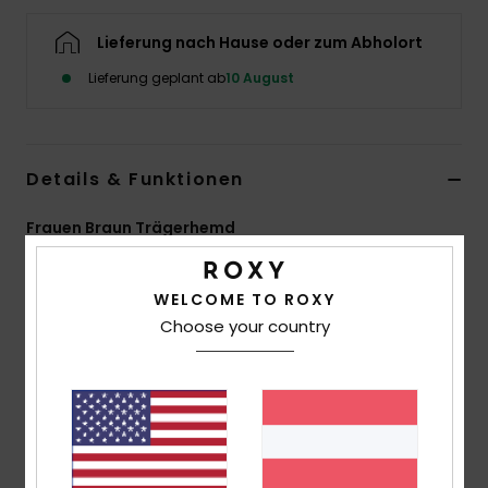
Accessoi
Lieferung nach Hause oder zum Abholort
Lieferung geplant ab
10 August
Schuhe
Fitness
Details & Funktionen
Snow
Frauen Braun Trägerhemd
Style
ERJWT03768
Farbcode
cme0
WELCOME TO ROXY
Funktionen
Choose your country
Material:
Häkelstoff aus Baumwolle und Polyester
[160 g/m2]
Verstellbare Träger
Perlen-Details