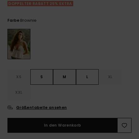
Playsuits
Handsch
DOPPELTER RABATT 25% EXTRA
GESCHENKKARTE
Schals
FAQ
Snow-
Schultas
ansehen
Shorts
Accessoi
Schulbe
Brownie
Farbe
WUNSCHLISTE
Hüte & B
Röcke
Accessoi
Sonnenbr
Wetsuits
XS
S
M
L
XL
Rashgua
Neopren
XXL
Accessoi
Größentabelle ansehen
Swim
In den Warenkorb
Kleidung