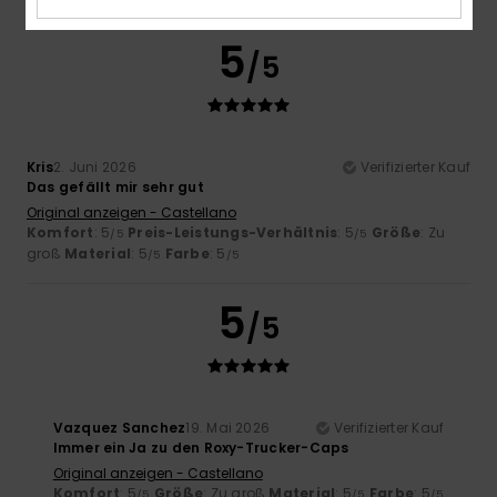
5
/5
Kris
2. Juni 2026
Verifizierter Kauf
Das gefällt mir sehr gut
Original anzeigen - Castellano
Komfort
: 5
Preis-Leistungs-Verhältnis
: 5
Größe
: Zu
/5
/5
groß
Material
: 5
Farbe
: 5
/5
/5
5
/5
Vazquez Sanchez
19. Mai 2026
Verifizierter Kauf
Immer ein Ja zu den Roxy-Trucker-Caps
Original anzeigen - Castellano
Komfort
: 5
Größe
: Zu groß
Material
: 5
Farbe
: 5
/5
/5
/5