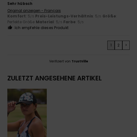
Sehr hübsch
Original anzeigen - Français
Komfort
: 5
Preis-Leistungs-Verhältnis
: 5
Größe
:
/5
/5
Perfekte Größe
Material
: 5
Farbe
: 5
/5
/5
Ich empfehle dieses Produkt
1
2
>
Verifiziert von
TrustVille
ZULETZT ANGESEHENE ARTIKEL