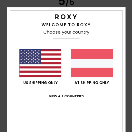
5
/5
WELCOME TO ROXY
Cindy
16. Juli 2026
Verifizierter Kauf
Choose your country
sehr hübsch
Original anzeigen - Français
Komfort
: 5
Preis-Leistungs-Verhältnis
: 4
Größe
:
/5
/5
Perfekte Größe
Material
: 5
Farbe
: 5
/5
/5
Ich empfehle dieses Produkt
4
/5
US SHIPPING ONLY
AT SHIPPING ONLY
VIEW ALL COUNTRIES
Nicole
5. Juli 2026
Verifizierter Kauf
Etwas zu wenig hoch, das Cap. Motiv & Druck gefällt mir
sehr.
Komfort
: 5
Preis-Leistungs-Verhältnis
: 4
Größe
:
/5
/5
Perfekte Größe
Material
: 5
Farbe
: 5
/5
/5
Ich empfehle dieses Produkt