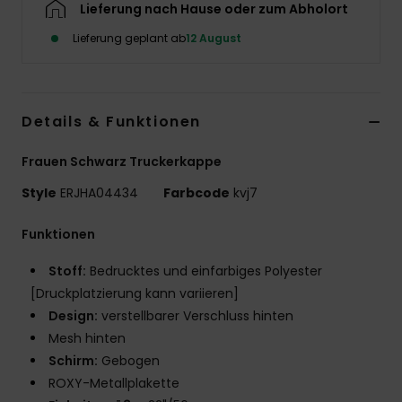
Lieferung nach Hause oder zum Abholort
Accessoi
Lieferung geplant ab
12 August
Schuhe
Details & Funktionen
Fitness
Frauen Schwarz Truckerkappe
Snow
Style
ERJHA04434
Farbcode
kvj7
Funktionen
Stoff:
Bedrucktes und einfarbiges Polyester
[Druckplatzierung kann variieren]
Design:
verstellbarer Verschluss hinten
Mesh hinten
Schirm:
Gebogen
ROXY-Metallplakette