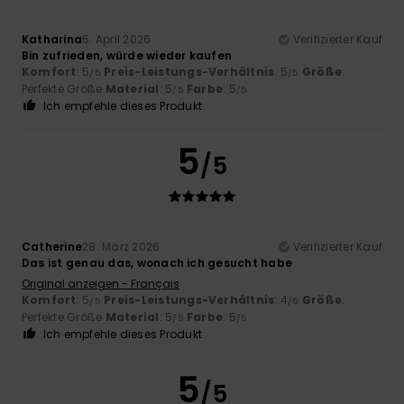
Katharina
5. April 2026
Verifizierter Kauf
Bin zufrieden, würde wieder kaufen
Komfort
: 5
Preis-Leistungs-Verhältnis
: 5
Größe
:
/5
/5
Perfekte Größe
Material
: 5
Farbe
: 5
/5
/5
Ich empfehle dieses Produkt
5
/5
Catherine
28. März 2026
Verifizierter Kauf
Das ist genau das, wonach ich gesucht habe
Original anzeigen - Français
Komfort
: 5
Preis-Leistungs-Verhältnis
: 4
Größe
:
/5
/5
Perfekte Größe
Material
: 5
Farbe
: 5
/5
/5
Ich empfehle dieses Produkt
5
/5