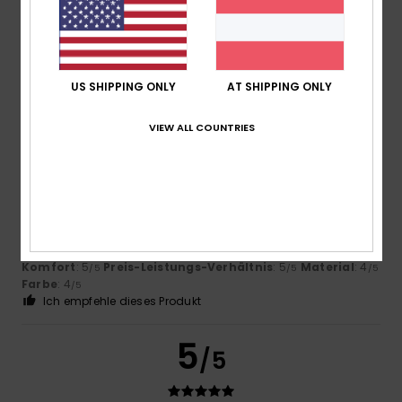
Vazquez Sanchez
19. Mai 2026
Verifizierter Kauf
Immer ein Ja zu den Roxy-Trucker-Caps
Original anzeigen - Castellano
Komfort
: 5
Größe
: Zu groß
Material
: 5
Farbe
: 5
/5
/5
/5
US SHIPPING ONLY
AT SHIPPING ONLY
5
/5
VIEW ALL COUNTRIES
Catherine
20. April 2026
Verifizierter Kauf
Entspricht dem Foto
Original anzeigen - Français
Komfort
: 5
Preis-Leistungs-Verhältnis
: 5
Material
: 4
/5
/5
/5
Farbe
: 4
/5
Ich empfehle dieses Produkt
5
/5