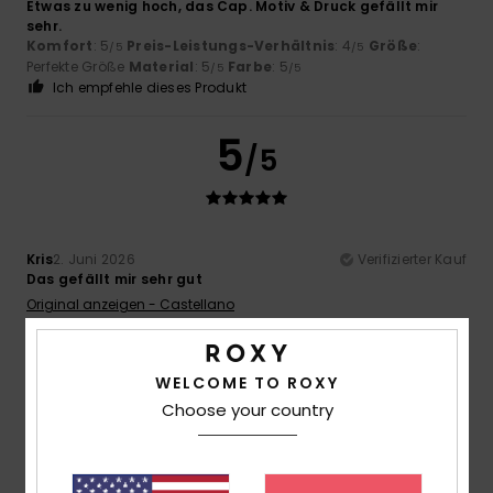
Etwas zu wenig hoch, das Cap. Motiv & Druck gefällt mir
sehr.
Komfort
: 5
Preis-Leistungs-Verhältnis
: 4
Größe
:
/5
/5
Perfekte Größe
Material
: 5
Farbe
: 5
/5
/5
Ich empfehle dieses Produkt
5
/5
Kris
2. Juni 2026
Verifizierter Kauf
Das gefällt mir sehr gut
Original anzeigen - Castellano
Komfort
: 5
Preis-Leistungs-Verhältnis
: 5
Größe
: Zu
/5
/5
groß
Material
: 5
Farbe
: 5
/5
/5
WELCOME TO ROXY
5
Choose your country
/5