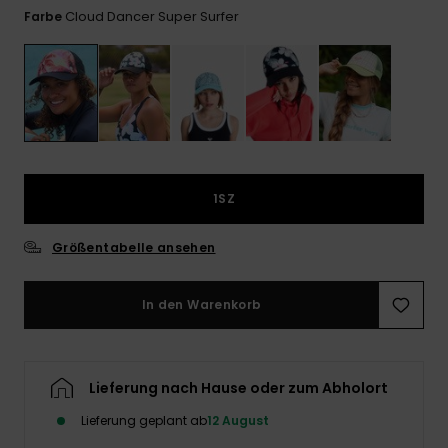
Playsuits
Handsch
Cloud Dancer Super Surfer
Farbe
GESCHENKKARTE
Schals
FAQ
Snow-
Schultas
ansehen
Shorts
Accessoi
Schulbe
WUNSCHLISTE
Hüte & B
Röcke
Accessoi
Sonnenbr
1SZ
Wetsuits
Größentabelle ansehen
Rashgua
Neopren
Accessoi
In den Warenkorb
Swim
Lieferung nach Hause oder zum Abholort
Kleidung
Lieferung geplant ab
12 August