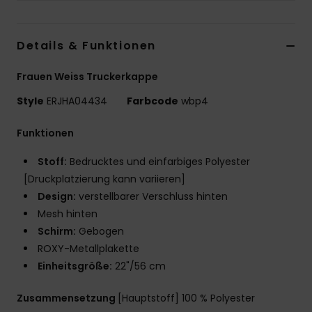
Accessoi
Details & Funktionen
Schuhe
Frauen Weiss Truckerkappe
Style
ERJHA04434
Farbcode
wbp4
Fitness
Funktionen
Snow
Stoff:
Bedrucktes und einfarbiges Polyester
[Druckplatzierung kann variieren]
Design:
verstellbarer Verschluss hinten
Mesh hinten
Schirm:
Gebogen
ROXY-Metallplakette
Einheitsgröße:
22"/56 cm
Zusammensetzung
[Hauptstoff] 100 % Polyester