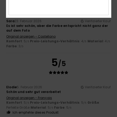
Sara
23. Februar 2026
Verifizierter Kauf
Es ist sehr schön, aber die Farbe entspricht nicht ganz der
auf dem Foto
Original anzeigen - Castellano
Komfort
: 5
Preis-Leistungs-Verhältnis
: 4
Material
: 4
/5
/5
/5
Farbe
: 3
/5
5
/5
Elodie
5. Februar 2026
Verifizierter Kauf
Schön und sehr gut verarbeitet
Original anzeigen - Français
Komfort
: 5
Preis-Leistungs-Verhältnis
: 5
Größe
:
/5
/5
Perfekte Größe
Material
: 5
Farbe
: 5
/5
/5
Ich empfehle dieses Produkt