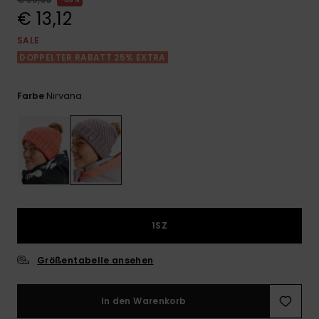
Playsuits
Handsch
€ 13,12
GESCHENKKARTE
Schals
FAQ
Snow-
Schultas
ansehen
SALE
Shorts
Accessoi
Schulbe
DOPPELTER RABATT 25% EXTRA
WUNSCHLISTE
Hüte & B
Röcke
Accessoi
Nirvana
Farbe
Sonnenbr
Wetsuits
Rashgua
Neopren
Accessoi
1SZ
Swim
Größentabelle ansehen
Kleidung
In den Warenkorb