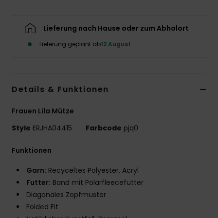
Accessoi
Lieferung nach Hause oder zum Abholort
Schuhe
Lieferung geplant ab
12 August
Fitness
Details & Funktionen
Snow
Frauen Lila Mütze
Style
ERJHA04415
Farbcode
pjq0
Funktionen
Garn:
Recyceltes Polyester, Acryl
Futter:
Band mit Polarfleecefutter
Diagonales Zopfmuster
Folded Fit