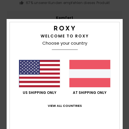
67% unserer Kunden empfehlen dieses Produkt
Komfort
5.0
WELCOME TO ROXY
Preis-Leistungs-Verhältnis
Choose your country
4.7
Größe
Material
4.7
Zu klein
Zu groß
Farbe
US SHIPPING ONLY
AT SHIPPING ONLY
4.3
VIEW ALL COUNTRIES
4
/5