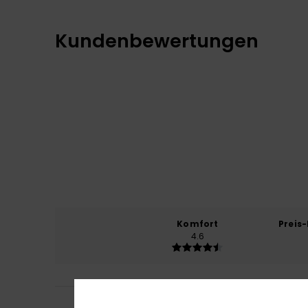
Kundenbewertungen
Komfort
Preis
4.6
Nadège
7. Jänner