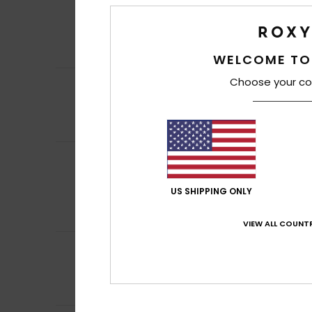
4
/5
Zufriedenstellen
Original anzeigen 
Komfort
: 4
Pre
/5
Ich empfehle d
WELCOME TO
4
Choose your co
/5
Sabine
1. Jänner 
Gute Qualität
Komfort
: 5
Pre
/5
Florencia Daniel
5
/5
Das Material ist
Original anzeigen 
US SHIPPING ONLY
Komfort
: 5
Pre
/5
Ich empfehle d
VIEW ALL COUNTR
5
Sandy
6. Dezembe
/5
I looove Roxy ... 
Komfort
: 5
Pre
/5
Ich empfehle d