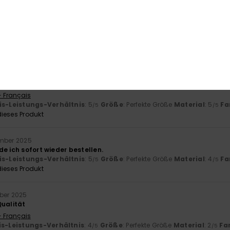
 2025
- Français
is-Leistungs-Verhältnis
: 5
Material
: 5
Farbe
: 5
/5
/5
/5
ieses Produkt
érifié
27. November 2025
 originell und gutes Preis-Leistungs-Verhältnis.
- Français
is-Leistungs-Verhältnis
: 5
Größe
: Perfekte Größe
Material
: 5
Fa
/5
/5
ieses Produkt
mber 2025
e ich sofort wieder bestellen.
is-Leistungs-Verhältnis
: 5
Größe
: Perfekte Größe
Material
: 4
Fa
/5
/5
ieses Produkt
ber 2025
Qualität
- Français
is-Leistungs-Verhältnis
: 4
Größe
: Perfekte Größe
Material
: 2
Fa
/5
/5