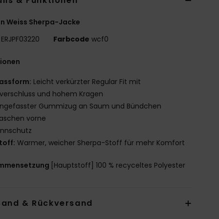
ils & Funktionen
en Weiss Sherpa-Jacke
ERJPF03220
Farbcode
wcf0
tionen
assform:
Leicht verkürzter Regular Fit mit
ßverschluss und hohem Kragen
ingefasster Gummizug an Saum und Bündchen
aschen vorne
innschutz
toff:
Warmer, weicher Sherpa-Stoff für mehr Komfort
mmensetzung
[Hauptstoff] 100 % recyceltes Polyester
sand & Rückversand