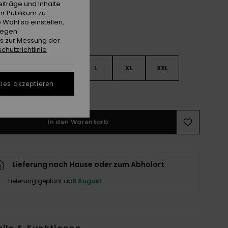
iträge und Inhalte
hr Publikum zu
 Wahl so einstellen,
gegen
es zur Messung der
chutzrichtlinie
S
S
M
L
XL
XXL
ies akzeptieren
ößentabelle ansehen
In den Warenkorb
Lieferung nach Hause oder zum Abholort
Lieferung geplant ab
8 August