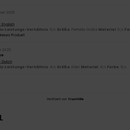
ber 2025
- English
is-Leistungs-Verhältnis
: 5
Größe
: Perfekte Größe
Material
: 5
Fa
/5
/5
ieses Produkt
r 2025
ke
- Dutch
is-Leistungs-Verhältnis
: 4
Größe
: Klein
Material
: 4
Farbe
: 5
/5
/5
/5
Verifiziert von
TrustVille
L