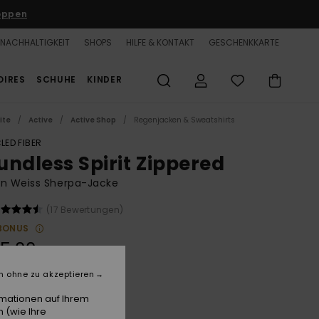
oppen
NACHHALTIGKEIT
SHOPS
HILFE & KONTAKT
GESCHENKKARTE
OIRES
SCHUHE
KINDER
ite
Active
Active Shop
Regenjacken & Sweatshirts
LED FIBER
undless Spirit Zippered
en Weiss Sherpa-Jacke
(17 Bewertungen)
BONUS
5,00
n ohne zu akzeptieren
Whisper White
e
rmationen auf Ihrem
 (wie Ihre