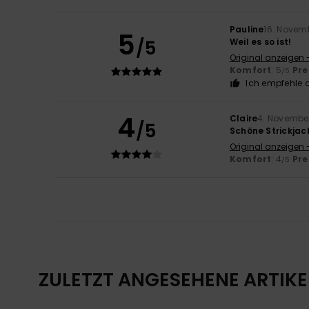
Pauline
16. Novem
5
/5
Weil es so ist!
Original anzeigen 
Komfort
: 5
Pre
/5
Ich empfehle d
4
Claire
4. Novembe
/5
Schöne Strickjac
Original anzeigen 
Komfort
: 4
Pre
/5
ZULETZT ANGESEHENE ARTIKE