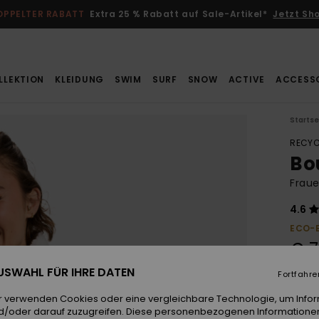
OPPELTER RABATT
Extra 25 % Rabatt auf Sale-Artikel*
Jetzt Sh
LLEKTION
KLEIDUNG
SWIM
SURF
SNOW
ACTIVE
ACCESS
Startse
RECYC
Bo
Frau
4.6
ECO-
€ 7
 AUSWAHL FÜR IHRE DATEN
Fortfahre
Farb
r verwenden Cookies oder eine vergleichbare Technologie, um Info
d/oder darauf zuzugreifen. Diese personenbezogenen Informationen