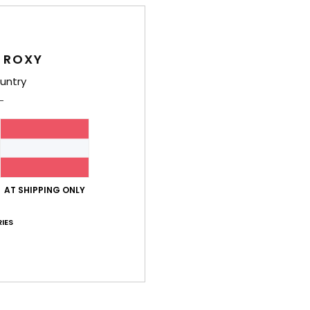
des Produkt
- Français
is-Leistungs-Verhältnis
: 4
Größe
: Perfekte Größe
Material
: 4
Fa
/5
/5
ieses Produkt
 ROXY
untry
2026
is-Leistungs-Verhältnis
: 5
Größe
: Perfekte Größe
Material
: 4
/5
/5
a
26. Dezember 2025
 sehr gut und das Design ist wunderschön.
- Castellano
AT SHIPPING ONLY
is-Leistungs-Verhältnis
: 4
Größe
: Perfekte Größe
Material
: 5
Fa
/5
/5
ieses Produkt
IES
r 2025
since all those years <3
is-Leistungs-Verhältnis
: 4
Größe
: Perfekte Größe
Material
: 5
Fa
/5
/5
ieses Produkt