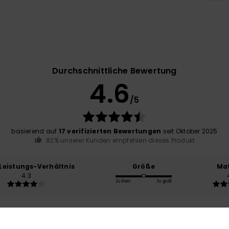
Durchschnittliche Bewertung
4.6
/5
basierend auf
17 verifizierten Bewertungen
seit Oktober 2025
82% unserer Kunden empfehlen dieses Produkt
-Leistungs-Verhältnis
Größe
Mat
4.3
Zu klein
Zu groß
 2026