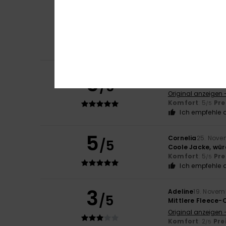
Louise
1. Dezember
5
/5
‍♀️
Original anzeigen 
Komfort
: 5
Pre
/5
Ich empfehle d
Client anonyme v
5
/5
Warm, ästhetisch,
Original anzeigen 
Komfort
: 5
Pre
/5
Ich empfehle d
5
Cornelia
25. Nove
/5
Coole Jacke, würd
Komfort
: 5
Pre
/5
Ich empfehle d
3
Adeline
19. Novem
/5
Mittlere Fleece-
Original anzeigen 
Komfort
: 2
Pre
/5