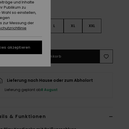
iträge und Inhalte
hr Publikum zu
 Wahl so einstellen,
gegen
es zur Messung der
S
S
M
L
XL
XXL
chutzrichtlinie
ößentabelle ansehen
ies akzeptieren
In den Warenkorb
Lieferung nach Hause oder zum Abholort
Lieferung geplant ab
8 August
ils & Funktionen