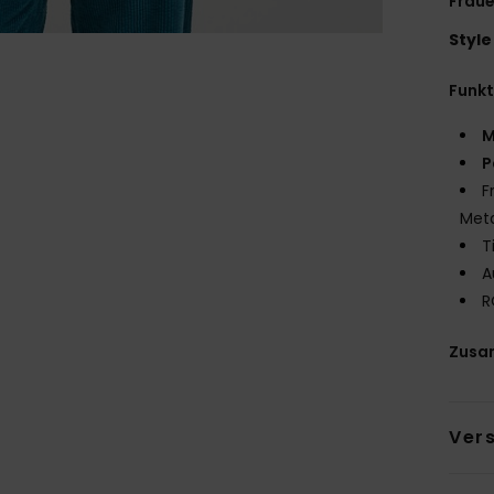
Fraue
Style
Funk
M
P
F
Meta
T
A
R
Zusa
Ver