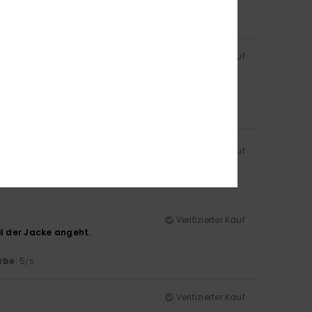
/5
Verifizierter Kauf
rbe
: 5
/5
Verifizierter Kauf
Verifizierter Kauf
il der Jacke angeht.
rbe
: 5
/5
Verifizierter Kauf