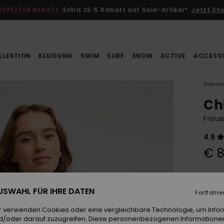
OPPELTER RABATT
Extra 25 % Rabatt auf Sale-Artikel*
Jetzt Sh
LLEKTION
KLEIDUNG
SWIM
SURF
SNOW
ACTIVE
ACCESS
Startse
Ch
Fraue
4.8
€ 8
Farb
 AUSWAHL FÜR IHRE DATEN
Fortfahre
r verwenden Cookies oder eine vergleichbare Technologie, um Info
d/oder darauf zuzugreifen. Diese personenbezogenen Informationen