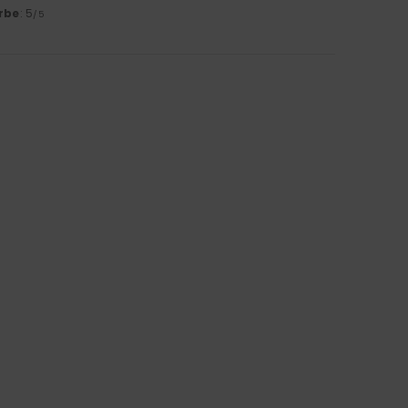
rbe
: 5
/5