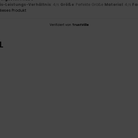
is-Leistungs-Verhältnis
: 4
Größe
: Perfekte Größe
Material
: 4
Fa
/5
/5
ieses Produkt
Verifiziert von
TrustVille
L