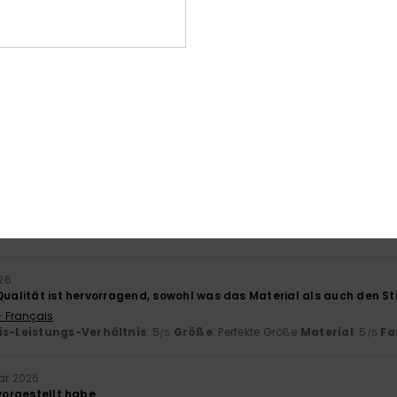
is-Leistungs-Verhältnis
: 5
Größe
: Zu groß
Material
: 5
Farbe
: 5
/5
/5
ieses Produkt
26
acke für den Alltag
- Français
is-Leistungs-Verhältnis
: 5
Größe
: Perfekte Größe
Material
: 4
Fa
/5
/5
ieses Produkt
 2026
en Erwartungen
- Français
026
Qualität ist hervorragend, sowohl was das Material als auch den St
- Français
is-Leistungs-Verhältnis
: 5
Größe
: Perfekte Größe
Material
: 5
Fa
/5
/5
uar 2026
 vorgestellt habe