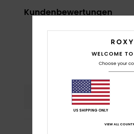
Kundenbewertungen
WELCOME TO
Choose your co
Komfort
Preis
5.0
US SHIPPING ONLY
5
VIEW ALL COUNTR
Christina
6. Mai 2
/5
Sieht sehr schön 