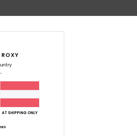
Durchschnittliche Bewertung
4.8
/5
 ROXY
untry
basierend auf
5 verifizierten Bewertungen
seit Februar 2026
60% unserer Kunden empfehlen dieses Produkt
-Leistungs-Verhältnis
Größe
Mat
4.8
Zu klein
Zu groß
AT SHIPPING ONLY
IES
026
aus, war leider zu groß