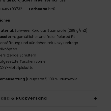
n Blau Kordjacke mit Reißverschluss
ERJWT03732
Farbcode
brr0
tionen
aterial:
Schwerer Kord aus Baumwolle [298 g/m2]
assform:
gemütlicher und freier Relaxed Fit
rontöffnung und Bündchen mit Roxy Heritage
llknöpfen
iefsitzende Schultern
ufgesetzte Taschen vorne
OXY-Metallplakette
mmensetzung
[Hauptstoff] 100 % Baumwolle
sand & Rückversand