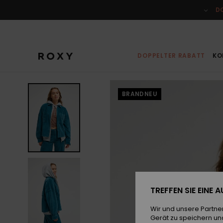
Direkt
zur
D
Produktinformation
springen
DOPPELTER RABATT
KO
BRANDNEU
TREFFEN SIE EINE
Wir und unsere Partne
Gerät zu speichern un