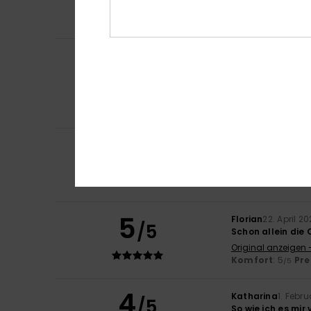
Komfort
: 5
Pre
/5
Ich empfehle d
Sabrina
3. Mai 20
5
/5
Eine praktische J
Original anzeigen 
Komfort
: 5
Pre
/5
Ich empfehle d
5
/5
Benjamin
29. April
Entspricht mein
Original anzeigen 
5
Florian
22. April 2
/5
Schon allein die 
Original anzeigen 
Komfort
: 5
Pre
/5
4
Katharina
1. Febr
/5
So wie ich es mir