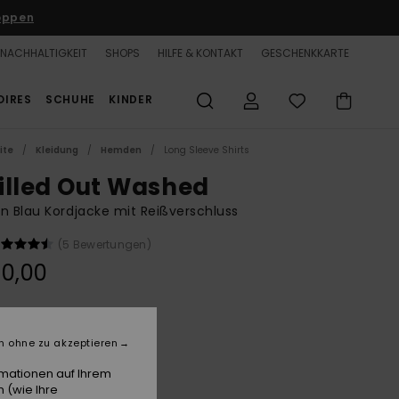
oppen
NACHHALTIGKEIT
SHOPS
HILFE & KONTAKT
GESCHENKKARTE
OIRES
SCHUHE
KINDER
ite
Kleidung
Hemden
Long Sleeve Shirts
illed Out Washed
n Blau Kordjacke mit Reißverschluss
(5 Bewertungen)
0,00
Corsair
e
n ohne zu akzeptieren
rmationen auf Ihrem
 (wie Ihre