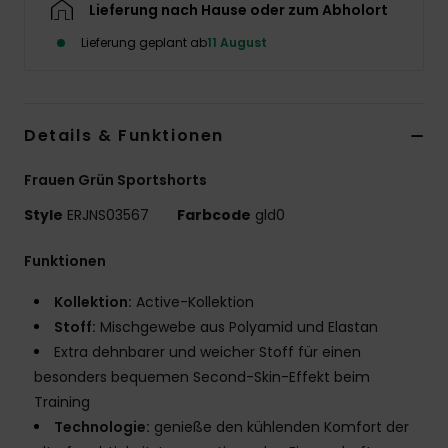
Lieferung nach Hause oder zum Abholort
Accessoi
Lieferung geplant ab
11 August
Schuhe
Details & Funktionen
Fitness
Frauen Grün Sportshorts
Snow
Style
ERJNS03567
Farbcode
gld0
Funktionen
Kollektion:
Active-Kollektion
Stoff:
Mischgewebe aus Polyamid und Elastan
Extra dehnbarer und weicher Stoff für einen
besonders bequemen Second-Skin-Effekt beim
Training
Technologie:
genieße den kühlenden Komfort der