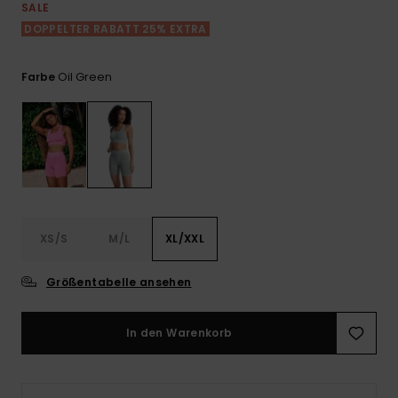
Playsuits
Handsch
SALE
GESCHENKKARTE
Schals
DOPPELTER RABATT 25% EXTRA
FAQ
Snow-
Schultas
ansehen
Shorts
Accessoi
Schulbe
WUNSCHLISTE
Hüte & B
Oil Green
Farbe
Röcke
Accessoi
Sonnenbr
Wetsuits
Rashgua
XS/S
M/L
XL/XXL
Neopren
Accessoi
Größentabelle ansehen
Swim
In den Warenkorb
Kleidung