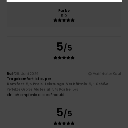
Farbe
5.0
5
/5
Ralf
28. Juni 2026
Verifizierter Kauf
Tragekomfort ist super
Komfort
: 5
Preis-Leistungs-Verhältnis
: 5
Größe
:
/5
/5
Perfekte Größe
Material
: 5
Farbe
: 5
/5
/5
Ich empfehle dieses Produkt
5
/5