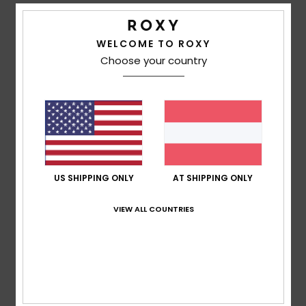
Durchschnittliche Bewertung
5.0
WELCOME TO ROXY
Choose your country
/5
basierend auf
2 verifizierten Bewertungen
seit Juni
2026
100% unserer Kunden empfehlen dieses Produkt
Komfort
5.0
US SHIPPING ONLY
AT SHIPPING ONLY
VIEW ALL COUNTRIES
Preis-Leistungs-Verhältnis
5.0
Größe
Material
5.0
Zu klein
Zu groß