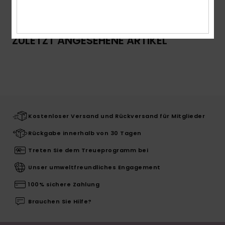
ZULETZT ANGESEHENE ARTIKEL
Kostenloser Versand und Rückversand für Mitglieder
Rückgabe innerhalb von 30 Tagen
Treten Sie dem Treueprogramm bei
Unser umweltfreundliches Engagement
100% sichere Zahlung
Brauchen Sie Hilfe?