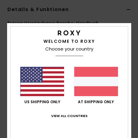
Details & Funktionen
Accessoi
Frauen Verstaubares Poncho-Handtuch
Schuhe
Style
ERJAA04356
Farbcode
xknn
WELCOME TO ROXY
Fitness
Funktionen
Choose your country
Material:
Mikrofasergewebe aus Polyester und
Snow
Polyamid
Taschen:
Eine Reißverschlusstasche vorne
Dimensionen:
124 [H] x 85 [B] cm
Branding:
Roxy-Logo
US SHIPPING ONLY
AT SHIPPING ONLY
Zusammensetzung
[Hauptstoff] 88 % Polyester, 12 %
Polyamid
VIEW ALL COUNTRIES
Versand & Rückversand