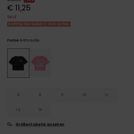
Playsuits
Handsch
€ 11,25
GESCHENKKARTE
Schals
FAQ
Snow-
Schultas
ansehen
SALE
Shorts
Accessoi
Schulbe
DOPPELTER RABATT 25% EXTRA
WUNSCHLISTE
Hüte & B
Röcke
Accessoi
Anthracite
Farbe
Sonnenbr
Wetsuits
Rashgua
Neopren
Accessoi
4
6
8
10
12
Swim
14
16
Größentabelle ansehen
Kleidung