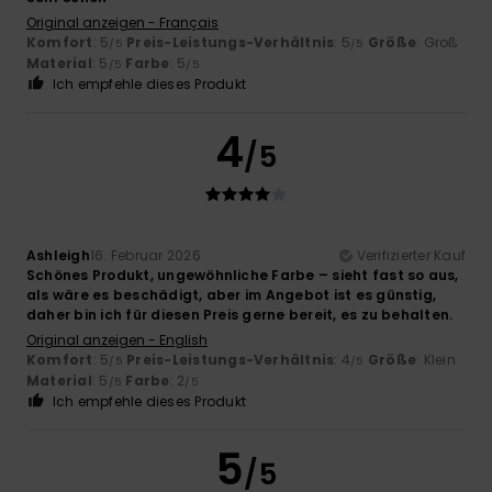
Original anzeigen - Français
Komfort
: 5
Preis-Leistungs-Verhältnis
: 5
Größe
: Groß
/5
/5
Material
: 5
Farbe
: 5
/5
/5
Ich empfehle dieses Produkt
4
/5
Ashleigh
16. Februar 2026
Verifizierter Kauf
Schönes Produkt, ungewöhnliche Farbe – sieht fast so aus,
als wäre es beschädigt, aber im Angebot ist es günstig,
daher bin ich für diesen Preis gerne bereit, es zu behalten.
Original anzeigen - English
Komfort
: 5
Preis-Leistungs-Verhältnis
: 4
Größe
: Klein
/5
/5
Material
: 5
Farbe
: 2
/5
/5
Ich empfehle dieses Produkt
5
/5