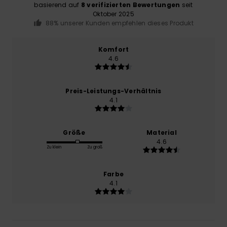
basierend auf
8 verifizierten Bewertungen
seit
Oktober 2025
88% unserer Kunden empfehlen dieses Produkt
Komfort
4.6
Preis-Leistungs-Verhältnis
4.1
Größe
Material
4.6
Zu klein
Zu groß
Farbe
4.1