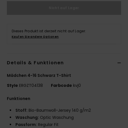
Nicht auf Lager
Accessoi
Schuhe
Dieses Produkt ist derzeit nicht auf Lager.
Kaufen Sie andere Optionen
Fitness
Snow
Details & Funktionen
Mädchen 4-16 Schwarz T-Shirt
Style
ERGZT04138
Farbcode
kvj0
Funktionen
Stoff:
Bio-Baumwoll-Jersey 140 g/m2
Waschung:
Optic Waschung
Passform:
Regular Fit