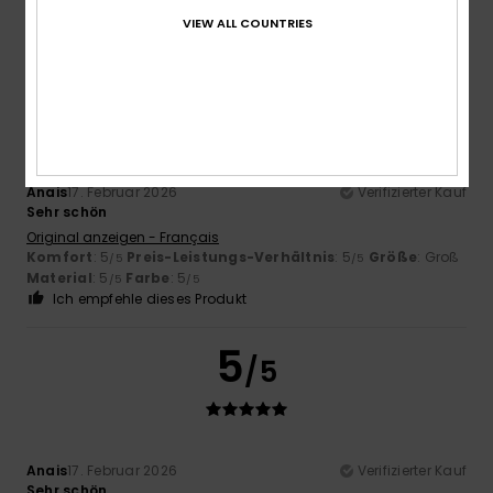
/5
/5
Ich empfehle dieses Produkt
VIEW ALL COUNTRIES
4
/5
Anais
17. Februar 2026
Verifizierter Kauf
Sehr schön
Original anzeigen - Français
Komfort
: 5
Preis-Leistungs-Verhältnis
: 5
Größe
: Groß
/5
/5
Material
: 5
Farbe
: 5
/5
/5
Ich empfehle dieses Produkt
5
/5
Anais
17. Februar 2026
Verifizierter Kauf
Sehr schön