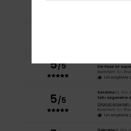
/5
Original anzeigen 
Komfort
: 5
Pre
/5
Ich empfehle d
4
/5
Andrea
28. Mai 20
zu klein
Komfort
: 4
Pre
/5
5
Andrea
28. Mai 20
/5
Die Hose ist sup
Komfort
: 5
Pre
/5
Ich empfehle d
Sandrine
25. Mai 
5
/5
Sehr angenehm z
Original anzeigen 
Komfort
: 5
Pre
/5
Ich empfehle d
Gabriela
18. Mai 