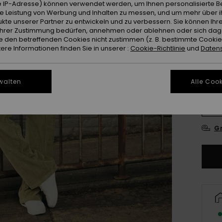
 IP-Adresse) können verwendet werden, um Ihnen personalisierte Be
ie Leistung von Werbung und Inhalten zu messen, und um mehr über i
kte unserer Partner zu entwickeln und zu verbessern. Sie können Ihre
e Ihrer Zustimmung bedürfen, annehmen oder ablehnen oder sich da
 den betreffenden Cookies nicht zustimmen (z. B. bestimmte Cooki
re Informationen finden Sie in unserer :
Cookie-Richtlinie
und
Datens
25
walten
Alle Cook
31
Gr