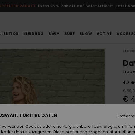
OPPELTER RABATT
Extra 25 % Rabatt auf Sale-Artikel*
Jetzt Sh
LLEKTION
KLEIDUNG
SWIM
SURF
SNOW
ACTIVE
ACCESS
Startse
Da
Frau
4.7
€ 80,
€ 4
SALE
 AUSWAHL FÜR IHRE DATEN
DOPPE
Fortfahre
r verwenden Cookies oder eine vergleichbare Technologie, um Info
d/oder darauf zuzugreifen. Diese personenbezogenen Informationen
Farb