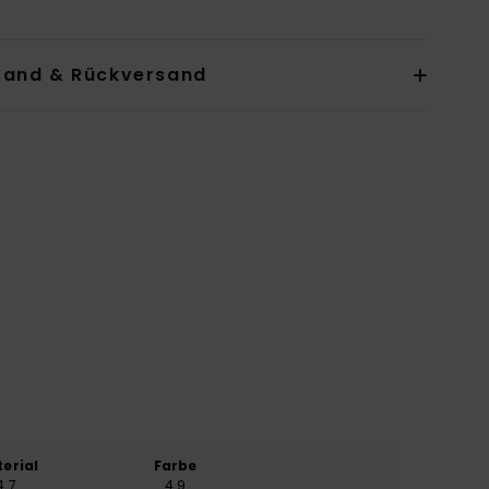
sand & Rückversand
erial
Farbe
4.7
4.9