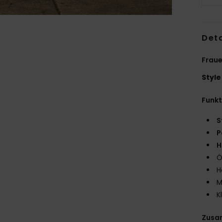
Deta
Frau
Style
Funk
S
P
H
Ö
H
M
K
Zusa