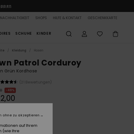
oppen
NACHHALTIGKEIT
SHOPS
HILFE & KONTAKT
GESCHENKKARTE
OIRES
SCHUHE
KINDER
ite
Kleidung
Hosen
wn Patrol Corduroy
en Grün Kordhose
(21 Bewertungen)
00
48%
2,00
LTER RABATT 25% EXTRA
n ohne zu akzeptieren
rmationen auf Ihrem
Oil Green
 (wie Ihre
e