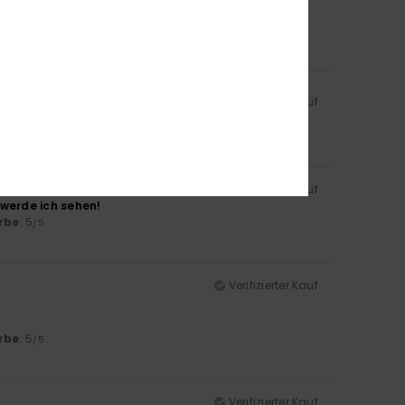
rbe
: 5
/5
Verifizierter Kauf
/5
Verifizierter Kauf
 werde ich sehen!
rbe
: 5
/5
Verifizierter Kauf
rbe
: 5
/5
Verifizierter Kauf