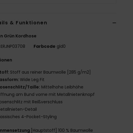
ils & Funktionen
en Grün Kordhose
ERJNP03708
Farbcode
gld0
tionen
toff:
Stoff aus reiner Baumwolle [285 g/m2]
assform:
Wide Leg Fit
osenschlitz/Taille:
Mittelhohe Leibhöhe
ffnung am Bund vorne mit Metallnietenknopf
osenschlitz mit Reißverschluss
etallnieten-Detail
lassisches 4-Pocket-Styling
mmensetzung
[Hauptstoff] 100 % Baumwolle