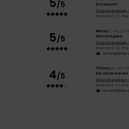
5
/5
Erstaunlich
Original anzeigen 
Komfort
: 5
Pre
/5
Marta
17. Mai 202
5
/5
Hervorragend
Original anzeigen 
Komfort
: 5
Pre
/5
Ich empfehle d
Tiffany
28. April 2
4
/5
Die sitzen bei mi
Original anzeigen 
Komfort
: 5
Pre
/5
Ich empfehle d