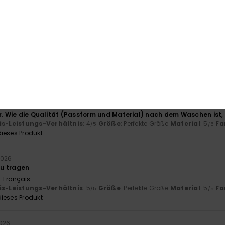
- Français
is-Leistungs-Verhältnis
: 5
Größe
: Perfekte Größe
Material
: 5
Fa
/5
/5
ieses Produkt
26
is-Leistungs-Verhältnis
: 4
Größe
: Zu klein
Material
: 4
Farbe
: 4
/5
/5
26
er. Wie die Qualität (Passform und Material) nach dem Waschen ist,
is-Leistungs-Verhältnis
: 4
Größe
: Perfekte Größe
Material
: 5
Fa
/5
/5
ieses Produkt
2026
u tragen
- Français
is-Leistungs-Verhältnis
: 5
Größe
: Perfekte Größe
Material
: 5
Fa
/5
/5
ieses Produkt
2026