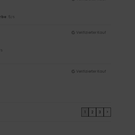
rbe
: 5
/5
Verifizierter Kauf
/5
Verifizierter Kauf
1
2
3
>