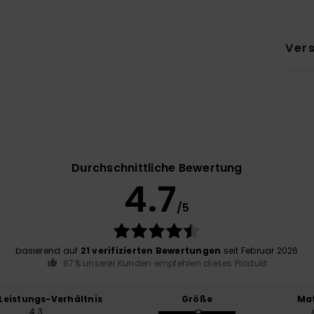
Ver
Durchschnittliche Bewertung
4.7
/5
basierend auf
21 verifizierten Bewertungen
seit Februar 2026
67% unserer Kunden empfehlen dieses Produkt
-Leistungs-Verhältnis
Größe
Mat
4.3