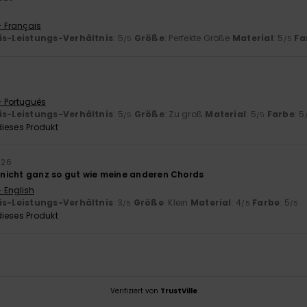
- Français
is-Leistungs-Verhältnis
: 5
Größe
: Perfekte Größe
Material
: 5
Fa
/5
/5
6
- Português
is-Leistungs-Verhältnis
: 5
Größe
: Zu groß
Material
: 5
Farbe
: 5
/5
/5
ieses Produkt
026
r nicht ganz so gut wie meine anderen Chords
- English
is-Leistungs-Verhältnis
: 3
Größe
: Klein
Material
: 4
Farbe
: 5
/5
/5
/5
ieses Produkt
Verifiziert von
TrustVille