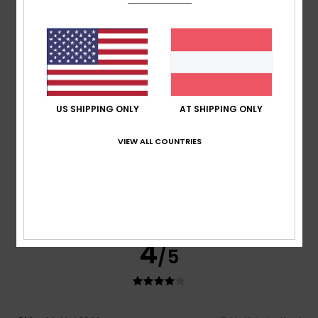
5
/5
US SHIPPING ONLY
AT SHIPPING ONLY
Celine
25. Mai 2026
Verifizierter Kauf
Schöner Schnitt, aber sehr lang – der Saum muss gekürzt
VIEW ALL COUNTRIES
werden. Vorschlag des Geschäfts
Original anzeigen - Français
Komfort
: 5
Preis-Leistungs-Verhältnis
: 5
Größe
: Groß
/5
/5
Material
: 5
Farbe
: 5
/5
/5
Ich empfehle dieses Produkt
4
/5