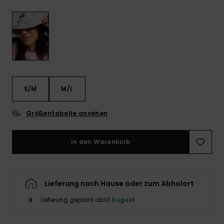
Playsuits
Handsch
GESCHENKKARTE
Schals
FAQ
Snow-
Schultas
ansehen
Shorts
Accessoi
Schulbe
WUNSCHLISTE
Hüte & B
Röcke
Accessoi
Sonnenbr
S/M
M/L
Wetsuits
Größentabelle ansehen
Rashgua
Neopren
In den Warenkorb
Accessoi
Swim
Lieferung nach Hause oder zum Abholort
Lieferung geplant ab
10 August
Kleidung