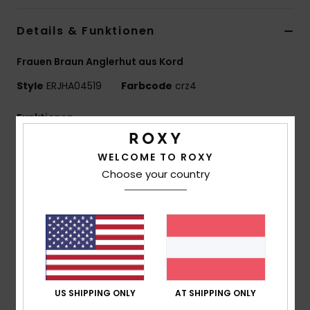
Accessoi
Details & Funktionen
Schuhe
Frauen Braun Anglerhut aus Kord
Style
ERJHA04519
Farbcode
crz4
Fitness
Funktionen
Snow
Material:
Bedruckte Minikordel, die Position des
WELCOME TO ROXY
Aufdrucks kann leicht variieren
Choose your country
Passform:
Regular Fit
Merkmale:
Roxy-Webflicken
Size:
S/M 56 cm
M/L: 23" / 58 cm
Zusammensetzung
[Hauptstoff] 100 % Polyester
US SHIPPING ONLY
AT SHIPPING ONLY