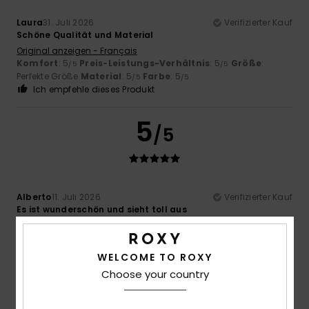
Laura
31. Juli 2026
Verifizierter Kauf
Schöne Qualität und Material
Original anzeigen - Français
Komfort
: 5
Preis-Leistungs-Verhältnis
: 5
Größe
:
/5
/5
Perfekte Größe
Material
: 5
Farbe
: 5
/5
/5
Ich empfehle dieses Produkt
5
/5
Alberto
11. Juli 2026
Verifizierter Kauf
Es ist wunderschön und sieht toll aus
Original anzeigen - Castellano
Komfort
: 5
Preis-Leistungs-Verhältnis
: 5
Größe
:
/5
/5
Perfekte Größe
Material
: 5
Farbe
: 5
/5
/5
WELCOME TO ROXY
Ich empfehle dieses Produkt
Choose your country
5