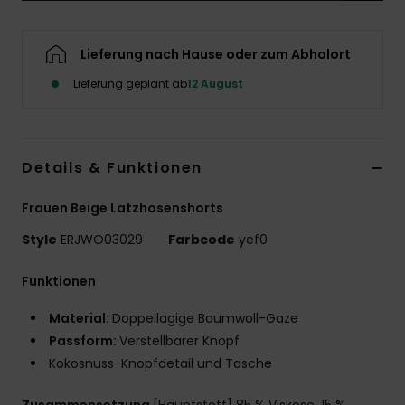
Accessoi
Lieferung nach Hause oder zum Abholort
Schuhe
Lieferung geplant ab
12 August
Fitness
Details & Funktionen
Snow
Frauen Beige Latzhosenshorts
Style
ERJWO03029
Farbcode
yef0
Funktionen
Material:
Doppellagige Baumwoll-Gaze
Passform:
Verstellbarer Knopf
Kokosnuss-Knopfdetail und Tasche