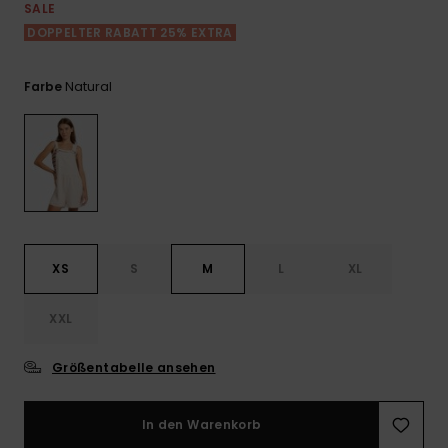
Playsuits
Handsch
SALE
GESCHENKKARTE
Schals
DOPPELTER RABATT 25% EXTRA
FAQ
Snow-
Schultas
ansehen
Shorts
Accessoi
Schulbe
WUNSCHLISTE
Hüte & B
Natural
Farbe
Röcke
Accessoi
Sonnenbr
Wetsuits
Rashgua
XS
S
M
L
XL
Neopren
Accessoi
XXL
Swim
Größentabelle ansehen
Kleidung
In den Warenkorb