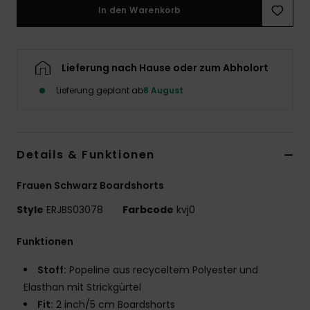
In den Warenkorb
Accessoi
Schuhe
Lieferung nach Hause oder zum Abholort
Lieferung geplant ab
8 August
Fitness
Snow
Details & Funktionen
Frauen Schwarz Boardshorts
Style
ERJBS03078
Farbcode
kvj0
Funktionen
Stoff:
Popeline aus recyceltem Polyester und
Elasthan mit Strickgürtel
Fit:
2 inch/5 cm Boardshorts