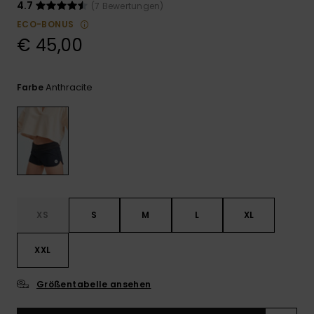
Playsuits
Handsch
4.7
(7 Bewertungen)
GESCHENKKARTE
Schals
ECO-BONUS
FAQ
Snow-
Schultas
ansehen
€ 45,00
Shorts
Accessoi
Schulbe
WUNSCHLISTE
Hüte & B
Röcke
Accessoi
Anthracite
Farbe
Sonnenbr
Wetsuits
Rashgua
Neopren
Accessoi
XS
S
M
L
XL
XXL
Swim
Größentabelle ansehen
Kleidung