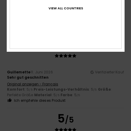
schön.
VIEW ALL COUNTRIES
Original anzeigen - Dutch
Komfort
: 5
Preis-Leistungs-Verhältnis
: 5
Größe
: Zu
/5
/5
groß
Material
: 5
/5
Ich empfehle dieses Produkt
5
/5
Guillemette
11. Juni 2026
Verifizierter Kauf
Sehr gut geschnitten
Original anzeigen - Français
Komfort
: 5
Preis-Leistungs-Verhältnis
: 5
Größe
:
/5
/5
Perfekte Größe
Material
: 5
Farbe
: 5
/5
/5
Ich empfehle dieses Produkt
5
/5