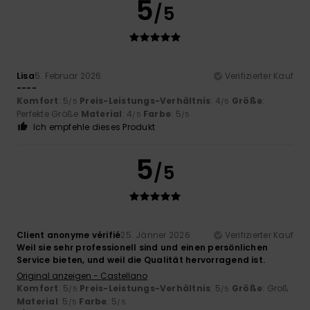
5
/5
Lisa
5. Februar 2026
Verifizierter Kauf
----
Komfort
: 5
Preis-Leistungs-Verhältnis
: 4
Größe
:
/5
/5
Perfekte Größe
Material
: 4
Farbe
: 5
/5
/5
Ich empfehle dieses Produkt
5
/5
Client anonyme vérifié
25. Jänner 2026
Verifizierter Kauf
Weil sie sehr professionell sind und einen persönlichen
Service bieten, und weil die Qualität hervorragend ist.
Original anzeigen - Castellano
Komfort
: 5
Preis-Leistungs-Verhältnis
: 5
Größe
: Groß
/5
/5
Material
: 5
Farbe
: 5
/5
/5