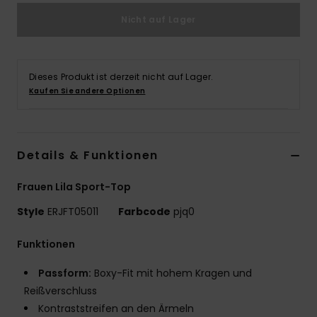
Nicht auf Lager
Accessoi
Schuhe
Dieses Produkt ist derzeit nicht auf Lager.
Kaufen Sie andere Optionen
Fitness
Snow
Details & Funktionen
Frauen Lila Sport-Top
Style
ERJFT05011
Farbcode
pjq0
Funktionen
Passform:
Boxy-Fit mit hohem Kragen und
Reißverschluss
Kontraststreifen an den Ärmeln