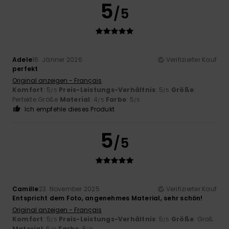
5
/5
Adele
16. Jänner 2026
Verifizierter Kauf
perfekt
Original anzeigen - Français
Komfort
: 5
Preis-Leistungs-Verhältnis
: 5
Größe
:
/5
/5
Perfekte Größe
Material
: 4
Farbe
: 5
/5
/5
Ich empfehle dieses Produkt
5
/5
Camille
23. November 2025
Verifizierter Kauf
Entspricht dem Foto, angenehmes Material, sehr schön!
Original anzeigen - Français
Komfort
: 5
Preis-Leistungs-Verhältnis
: 5
Größe
: Groß
/5
/5
Material
: 5
Farbe
: 5