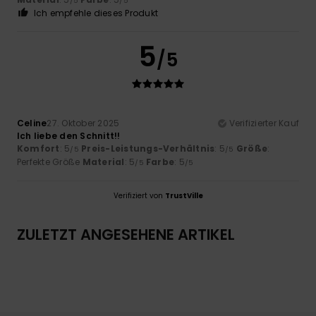
/5
/5
Ich empfehle dieses Produkt
5
/5
Celine
27. Oktober 2025
Verifizierter Kauf
Ich liebe den Schnitt!!
Komfort
: 5
Preis-Leistungs-Verhältnis
: 5
Größe
:
/5
/5
Perfekte Größe
Material
: 5
Farbe
: 5
/5
/5
Verifiziert von
TrustVille
ZULETZT ANGESEHENE ARTIKEL