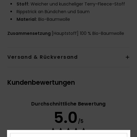
Stoff:
Weicher und kuscheliger Terry-Fleece-Stoff
Rippstrick an Bündchen und Saum
Material:
Bio-Baumwolle
Zusammensetzung
[Hauptstoff] 100 % Bio-Baumwolle
Versand & Rückversand
Kundenbewertungen
Durchschnittliche Bewertung
5.0
/5