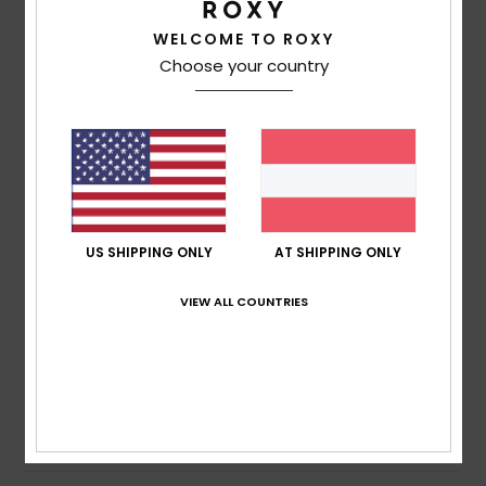
basierend auf
3 verifizierten Bewertungen
seit
Oktober 2025
WELCOME TO ROXY
67% unserer Kunden empfehlen dieses Produkt
Choose your country
Komfort
5.0
Preis-Leistungs-Verhältnis
5.0
US SHIPPING ONLY
AT SHIPPING ONLY
Größe
Material
VIEW ALL COUNTRIES
4.7
Zu klein
Zu groß
Farbe
5.0