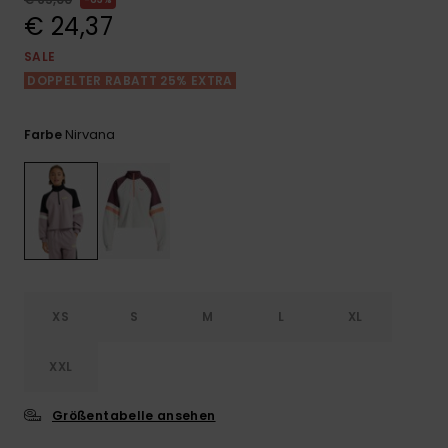
Playsuits
Handsch
€ 24,37
GESCHENKKARTE
Schals
FAQ
Snow-
Schultas
ansehen
SALE
Shorts
Accessoi
Schulbe
DOPPELTER RABATT 25% EXTRA
WUNSCHLISTE
Hüte & B
Röcke
Accessoi
Nirvana
Farbe
Sonnenbr
Wetsuits
Rashgua
Neopren
Accessoi
XS
S
M
L
XL
Swim
XXL
Größentabelle ansehen
Kleidung