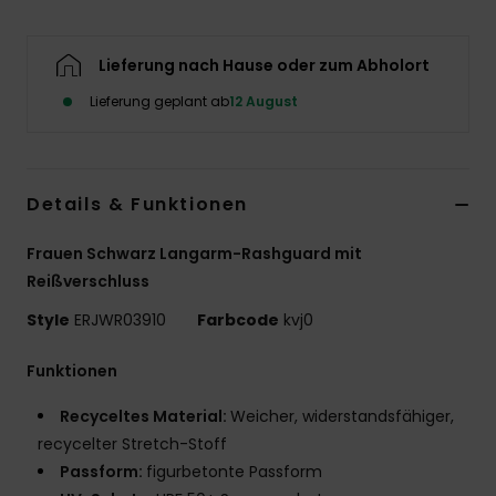
Accessoi
Lieferung nach Hause oder zum Abholort
Schuhe
Lieferung geplant ab
12 August
Fitness
Details & Funktionen
Snow
Frauen Schwarz Langarm-Rashguard mit
Reißverschluss
Style
ERJWR03910
Farbcode
kvj0
Funktionen
Recyceltes Material:
Weicher, widerstandsfähiger,
recycelter Stretch-Stoff
Passform:
figurbetonte Passform