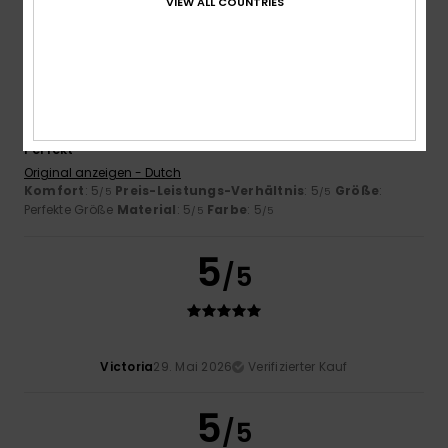
VIEW ALL COUNTRIES
5
/5
Catherine
2. Juli 2026
Verifizierter Kauf
Perfekt
Original anzeigen - Dutch
Komfort
: 5
Preis-Leistungs-Verhältnis
: 5
Größe
:
/5
/5
Perfekte Größe
Material
: 5
Farbe
: 5
/5
/5
5
/5
Victoria
29. Mai 2026
Verifizierter Kauf
5
/5