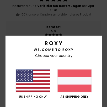
basierend auf
4 verifizierten Bewertungen
seit April
2026
50% unserer Kunden empfehlen dieses Produkt
Komfort
5.0
Preis-Leistungs-Verhältnis
WELCOME TO ROXY
5.0
Choose your country
Größe
Material
5.0
Zu klein
Zu groß
Farbe
5.0
US SHIPPING ONLY
AT SHIPPING ONLY