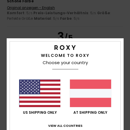
Schöne Farbe
Original anzeigen - English
Komfort
: 5
Preis-Leistungs-Verhältnis
: 5
Größe
:
/5
/5
Perfekte Größe
Material
: 5
Farbe
: 5
/5
/5
3
/5
WELCOME TO ROXY
Choose your country
Marlène
26. Juni 2026
Verifizierter Kauf
Teure Produkte, schlecht verpackte Sendung
Original anzeigen - Français
Komfort
: 3
Preis-Leistungs-Verhältnis
: 2
Größe
: Zu
/5
/5
groß
Material
: 4
Farbe
: 4
/5
/5
5
/5
US SHIPPING ONLY
AT SHIPPING ONLY
VIEW ALL COUNTRIES