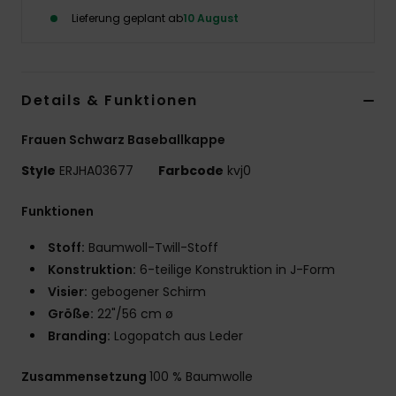
Lieferung geplant ab
10 August
Accessoi
Schuhe
Details & Funktionen
Fitness
Frauen Schwarz Baseballkappe
Style
ERJHA03677
Farbcode
kvj0
Snow
Funktionen
Stoff:
Baumwoll-Twill-Stoff
Konstruktion:
6-teilige Konstruktion in J-Form
Visier:
gebogener Schirm
Größe:
22"/56 cm ø
Branding:
Logopatch aus Leder
Zusammensetzung
100 % Baumwolle