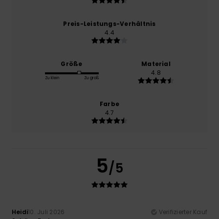
Preis-Leistungs-Verhältnis
4.4
Größe
Material
4.8
Zu klein
Zu groß
Farbe
4.7
5
/5
Heidi
10. Juli 2026
Verifizierter Kauf