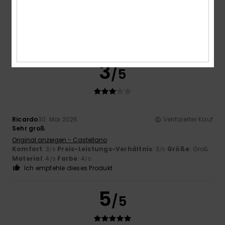
Gaby
18. Juni 2026
Verifizierter Kauf
Meine Lieblingsmütze :)
Komfort
: 5
Preis-Leistungs-Verhältnis
: 5
Größe
:
/5
/5
Perfekte Größe
Material
: 5
Farbe
: 5
/5
/5
Ich empfehle dieses Produkt
3
/5
Ricardo
30. Mai 2026
Verifizierter Kauf
Sehr groß
Original anzeigen - Castellano
Komfort
: 3
Preis-Leistungs-Verhältnis
: 3
Größe
: Groß
/5
/5
Material
: 4
Farbe
: 4
/5
/5
Ich empfehle dieses Produkt
5
/5