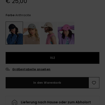
€ 25,00
Playsuits
Handsch
GESCHENKKARTE
Schals
FAQ
Snow-
Schultas
ansehen
Shorts
Accessoi
Schulbe
Anthracite
Farbe
WUNSCHLISTE
Hüte & B
Röcke
Accessoi
Sonnenbr
Wetsuits
1SZ
Rashgua
Neopren
Größentabelle ansehen
Accessoi
In den Warenkorb
Swim
Kleidung
Lieferung nach Hause oder zum Abholort