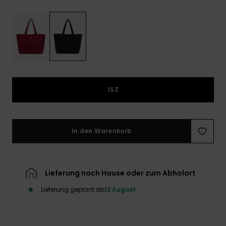
Playsuits
Handsch
GESCHENKKARTE
Schals
FAQ
Snow-
Schultas
ansehen
Shorts
Accessoi
Schulbe
WUNSCHLISTE
Hüte & B
Röcke
Accessoi
Sonnenbr
1SZ
Wetsuits
Rashgua
In den Warenkorb
Neopren
Accessoi
Lieferung nach Hause oder zum Abholort
Swim
Lieferung geplant ab
12 August
Kleidung