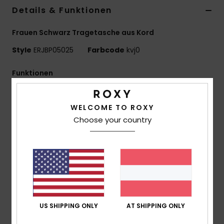
Details & Funktionen
Accessoi
Frauen Schwarz Tragetasche aus Kord
Schuhe
Style
ERJBP05025
Farbcode
kvj0
Funktionen
Fitness
Stoff:
Sol Searcher Summer Strukturstoff mit hoher
Snow
Textur
WELCOME TO ROXY
Fächer:
1 Fach Mit Reißverschluss
Choose your country
Logo:
Roxy-Metallplakette
Abmessungen:
41 cm [H] x 32 cm [L] x 12 cm [P]
Volumen:
15.7 L
Zusammensetzung
[Hauptstoff] 100 % Polyester
US SHIPPING ONLY
AT SHIPPING ONLY
Versand & Rückversand