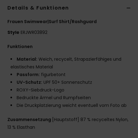
Details & Funktionen
Accessoi
Frauen Swimwear|Surf Shirt/Rashguard
Schuhe
Style
ERJWR03892
Fitness
Funktionen
Material:
Weich, recycelt, Strapazierfähiges und
Snow
elastisches Material
Passform:
figurbetont
UV-Schutz:
UPF 50+ Sonnenschutz
ROXY-Siebdruck-Logo
Bedruckte Ärmel und Rumpfseiten
Die Druckplatzierung weicht eventuell vom Foto ab
Zusammensetzung
[Hauptstoff] 87 % recyceltes Nylon,
13 % Elasthan