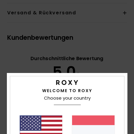
Versand & Rückversand
Kundenbewertungen
Durchschnittliche Bewertung
5.0
/5
WELCOME TO ROXY
basierend auf
2 verifizierten Bewertungen
seit
Choose your country
Jänner 2026
100% unserer Kunden empfehlen dieses Produkt
Komfort
5.0