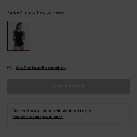
Playsuits
Handsch
GESCHENKKARTE
Schals
FAQ
Almond Tropical Feels
Farbe
Snow-
Schultas
ansehen
Shorts
Accessoi
Schulbe
WUNSCHLISTE
Hüte & B
Röcke
Accessoi
Sonnenbr
Wetsuits
Größentabelle ansehen
Rashgua
Neopren
Nicht auf Lager
Accessoi
Swim
Dieses Produkt ist derzeit nicht auf Lager.
Kaufen Sie andere Optionen
Kleidung