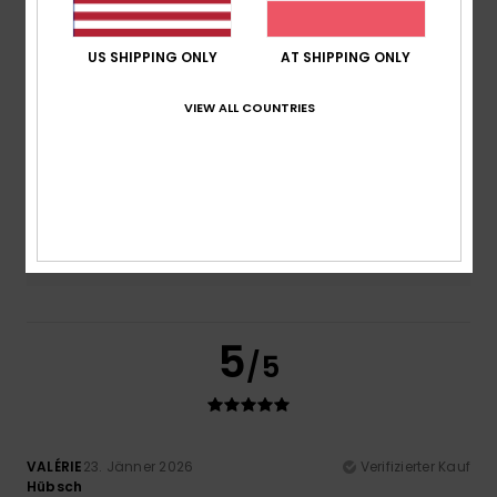
Preis-Leistungs-Verhältnis
US SHIPPING ONLY
AT SHIPPING ONLY
5.0
VIEW ALL COUNTRIES
Größe
Material
5.0
Zu klein
Zu groß
Farbe
5.0
5
/5
VALÉRIE
23. Jänner 2026
Verifizierter Kauf
Hübsch