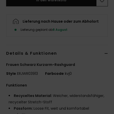
In den Warenkorb
Accessoi
Lieferung nach Hause oder zum Abholort
Schuhe
Lieferung geplant ab
8 August
Fitness
Snow
Details & Funktionen
Frauen Schwarz Kurzarm-Rashguard
Style
ERJWR03913
Farbcode
kvj0
Funktionen
Recyceltes Material:
Weicher, widerstandsfähiger,
recycelter Stretch-Stoff
Passform:
Loose Fit, weit und komfortabel