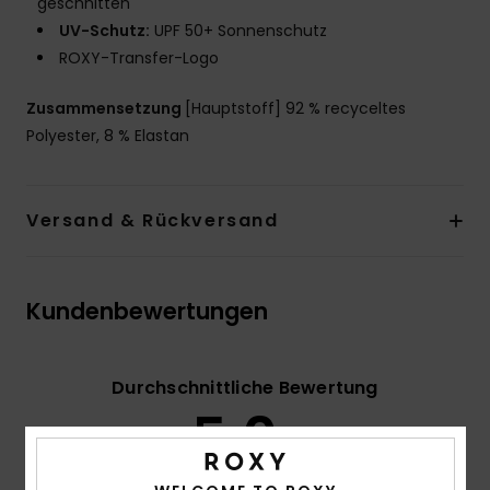
geschnitten
UV-Schutz:
UPF 50+ Sonnenschutz
ROXY-Transfer-Logo
Zusammensetzung
[Hauptstoff] 92 % recyceltes
Polyester, 8 % Elastan
Versand & Rückversand
Kundenbewertungen
Durchschnittliche Bewertung
5.0
/5