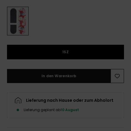
Playsuits
Handsch
GESCHENKKARTE
Schals
FAQ
Snow-
Schultas
ansehen
Shorts
Accessoi
Schulbe
WUNSCHLISTE
Hüte & B
Röcke
Accessoi
Sonnenbr
1SZ
Wetsuits
Rashgua
In den Warenkorb
Neopren
Accessoi
Lieferung nach Hause oder zum Abholort
Swim
Lieferung geplant ab
10 August
Kleidung