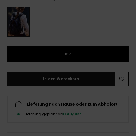
Playsuits
Handsch
GESCHENKKARTE
Schals
FAQ
Snow-
Schultas
ansehen
Shorts
Accessoi
Schulbe
WUNSCHLISTE
Hüte & B
Röcke
Accessoi
Sonnenbr
1SZ
Wetsuits
Rashgua
In den Warenkorb
Neopren
Accessoi
Lieferung nach Hause oder zum Abholort
Swim
Lieferung geplant ab
11 August
Kleidung