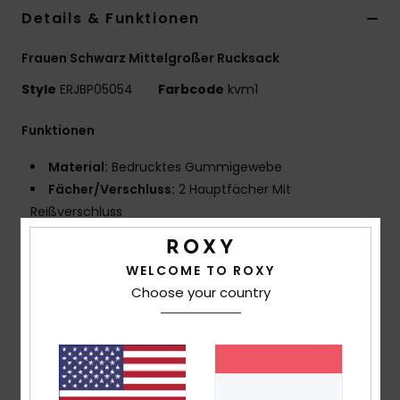
Details & Funktionen
Accessoi
Frauen Schwarz Mittelgroßer Rucksack
Schuhe
Style
ERJBP05054
Farbcode
kvm1
Funktionen
Fitness
Material:
Bedrucktes Gummigewebe
Snow
Fächer/Verschluss:
2 Hauptfächer Mit
Reißverschluss
Gepolstertes Laptopfach
Sonnenbrillenfach mit Reißverschluss oben
WELCOME TO ROXY
2 seitliche Flaschenfächer
Choose your country
Träger:
Verstellbare, Gepolsterte Schultergurte
Verstärkung:
Gepolsterte Rückenpartie
Verstärkter Gummiboden
Merkmale:
Roxy-Gummiaufnäher
Abmessungen:
30 cm [H] x 38.1 cm [L] x 47 cm [P]