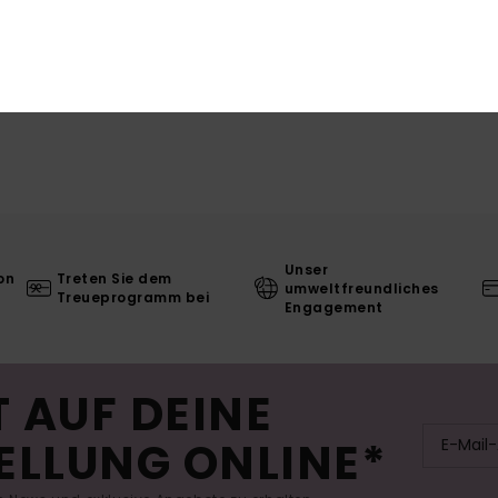
L
Unser
on
Treten Sie dem
umweltfreundliches
Treueprogramm bei
Engagement
 AUF DEINE
ELLUNG ONLINE*