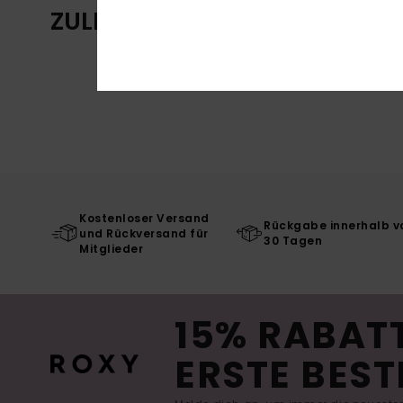
ZULETZT ANGESEHENE ARTIKE
Kostenloser Versand
Rückgabe innerhalb v
und Rückversand für
30 Tagen
Mitglieder
15% RABATT
ERSTE BEST