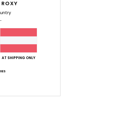
 ROXY
Fraue
untry
Style
Funk
S
und 
AT SHIPPING ONLY
B
R
IES
Zusa
% Ela
Ver