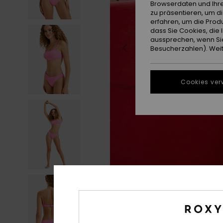
Browserdaten und Ihre
zu präsentieren, um d
erfahren, um die Produ
dass Sie Cookies, di
aussprechen, wenn Sie
Besucherzahlen). Weite
Cookies ver