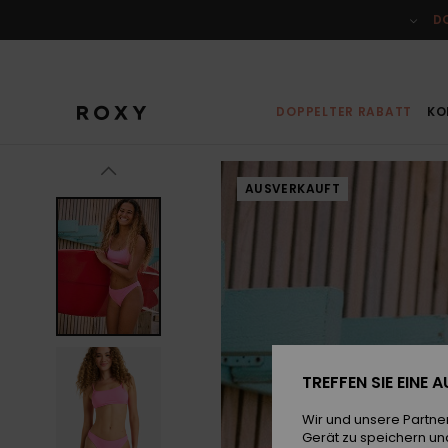
Direkt
zur
D
Produktinformation
springen
DOPPELTER RABATT
KO
AUSVERKAUFT
TREFFEN SIE EINE
Wir und unsere Partne
Gerät zu speichern un