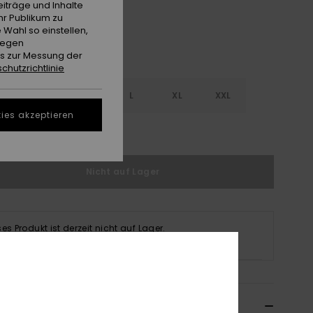
iträge und Inhalte
hr Publikum zu
 Wahl so einstellen,
gegen
es zur Messung der
chutzrichtlinie
S
S
M
L
XL
XXL
ies akzeptieren
ößentabelle ansehen
Nicht auf Lager
ses Produkt ist derzeit nicht auf Lager.
fen Sie andere Optionen
ils & Funktionen