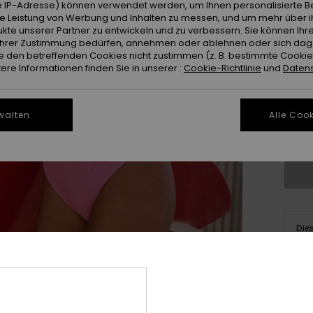
 IP-Adresse) können verwendet werden, um Ihnen personalisierte Be
ie Leistung von Werbung und Inhalten zu messen, und um mehr über i
kte unserer Partner zu entwickeln und zu verbessern. Sie können Ihre
e Ihrer Zustimmung bedürfen, annehmen oder ablehnen oder sich da
 den betreffenden Cookies nicht zustimmen (z. B. bestimmte Cooki
re Informationen finden Sie in unserer :
Cookie-Richtlinie
und
Datens
X
walten
Alle Cook
Gr
Die
Kau
Deta