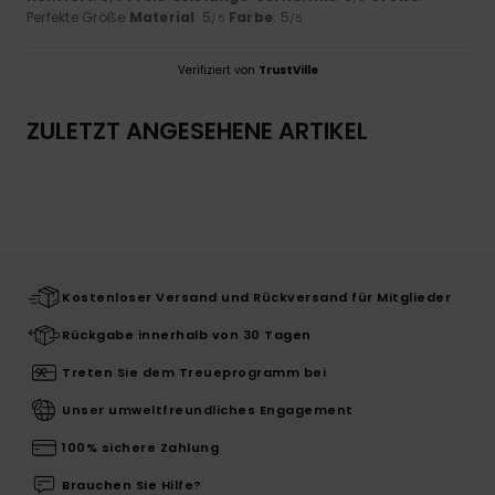
Perfekte Größe
Material
: 5
Farbe
: 5
/5
/5
Verifiziert von
TrustVille
ZULETZT ANGESEHENE ARTIKEL
Kostenloser Versand und Rückversand für Mitglieder
Rückgabe innerhalb von 30 Tagen
Treten Sie dem Treueprogramm bei
Unser umweltfreundliches Engagement
100% sichere Zahlung
Brauchen Sie Hilfe?