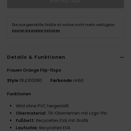
Nicht auf Lager
Accessoi
Die ausgewählte Größe ist online nicht mehr verfügbar.
Schuhe
Kaufen Sie andere Optionen
Fitness
Details & Funktionen
Snow
Frauen Orange Flip-flops
Style
ERJL100080
Farbcode
nnb0
Funktionen
Wird ohne PVC hergestellt
Obermaterial:
TR-Oberriemen mit Logo-Pin
Fußbett:
Recyceltes EVA mit Grafik
Laufsohle:
Recyceltes EVA