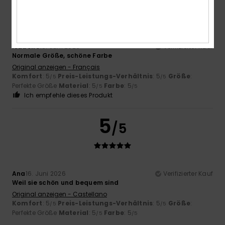
/5
Isabelle
18. Juni 2026
Verifizierter Kauf
Normale Größe, schöne Farbe
Original anzeigen - Français
Komfort
: 5
Preis-Leistungs-Verhältnis
: 5
Größe
:
/5
/5
Perfekte Größe
Material
: 5
Farbe
: 5
/5
/5
Ich empfehle dieses Produkt
5
/5
Ana
16. Juni 2026
Verifizierter Kauf
Weil sie schön und bequem sind
Original anzeigen - Castellano
Komfort
: 5
Preis-Leistungs-Verhältnis
: 5
Größe
:
/5
/5
Perfekte Größe
Material
: 5
Farbe
: 5
/5
/5