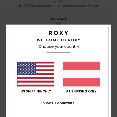
2026
50% unserer Kunden empfehlen dieses Produkt
Komfort
5.0
WELCOME TO ROXY
Preis-Leistungs-Verhältnis
5.0
Choose your country
Größe
Material
5.0
Zu klein
Zu groß
Farbe
5.0
US SHIPPING ONLY
AT SHIPPING ONLY
VIEW ALL COUNTRIES
5