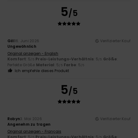
5
/5
Gill
16. Juni 2026
Verifizierter Kauf
Ungewöhnlich
Original anzeigen - English
Komfort
: 5
Preis-Leistungs-Verhältnis
: 5
Größe
:
/5
/5
Perfekte Größe
Material
: 5
Farbe
: 5
/5
/5
Ich empfehle dieses Produkt
5
/5
Robyn
3. Mai 2026
Verifizierter Kauf
Angenehm zu tragen
Original anzeigen - Français
Komfort
: 5
Preis-Leistungs-Verhältnis
: 5
Größe
:
/5
/5