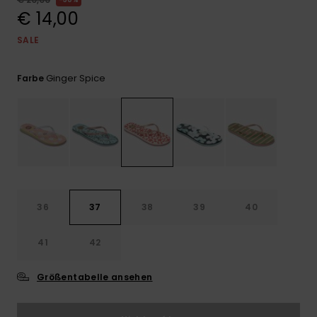
Playsuits
Handsch
€ 14,00
GESCHENKKARTE
Schals
FAQ
Snow-
Schultas
ansehen
SALE
Shorts
Accessoi
Schulbe
WUNSCHLISTE
Hüte & B
Ginger Spice
Farbe
Röcke
Accessoi
Sonnenbr
Wetsuits
Rashgua
Neopren
36
37
38
39
40
Accessoi
41
42
Swim
Größentabelle ansehen
Kleidung