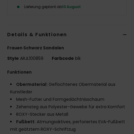
Lieferung geplant ab
10 August
Accessoi
Schuhe
Details & Funktionen
Fitness
Frauen Schwarz Sandalen
Style
ARJL100859
Farbcode
blk
Snow
Funktionen
Obermaterial:
Geflochtenes Obermaterial aus
Kunstleder
Mesh-Futter und Formgedächtnisschaum
Zehensteg aus Polyester-Gewebe für extra Komfort
ROXY-Stecker aus Metall
Fußbett:
Atmungsaktives, perforiertes EVA-Fußbett
mit geätztem ROXY-Schriftzug