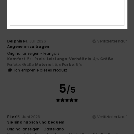
4
/5
Delphine
4. Juli 2026
Verifizierter Kauf
Angenehm zu tragen
Original anzeigen - Français
Komfort
: 5
Preis-Leistungs-Verhältnis
: 4
Größe
:
/5
/5
Perfekte Größe
Material
: 5
Farbe
: 5
/5
/5
Ich empfehle dieses Produkt
5
/5
Pilar
15. Juni 2026
Verifizierter Kauf
Sie sind hübsch und bequem
Original anzeigen - Castellano