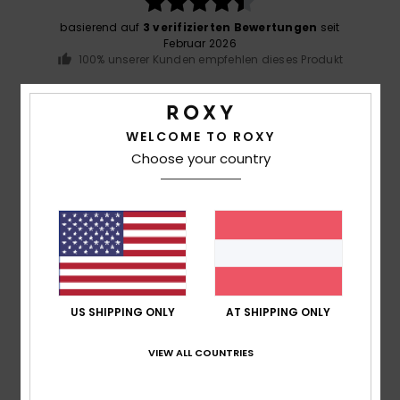
basierend auf
3 verifizierten Bewertungen
seit
Februar 2026
100% unserer Kunden empfehlen dieses Produkt
Komfort
5.0
WELCOME TO ROXY
Choose your country
Preis-Leistungs-Verhältnis
4.7
Größe
Material
5.0
Zu klein
Zu groß
US SHIPPING ONLY
AT SHIPPING ONLY
Farbe
5.0
VIEW ALL COUNTRIES