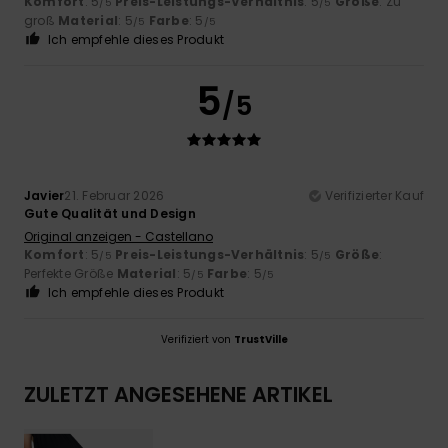
Komfort
: 5
Preis-Leistungs-Verhältnis
: 5
Größe
: Zu
/5
/5
groß
Material
: 5
Farbe
: 5
/5
/5
Ich empfehle dieses Produkt
5
/5
Javier
21. Februar 2026
Verifizierter Kauf
Gute Qualität und Design
Original anzeigen - Castellano
Komfort
: 5
Preis-Leistungs-Verhältnis
: 5
Größe
:
/5
/5
Perfekte Größe
Material
: 5
Farbe
: 5
/5
/5
Ich empfehle dieses Produkt
Verifiziert von
TrustVille
ZULETZT ANGESEHENE ARTIKEL