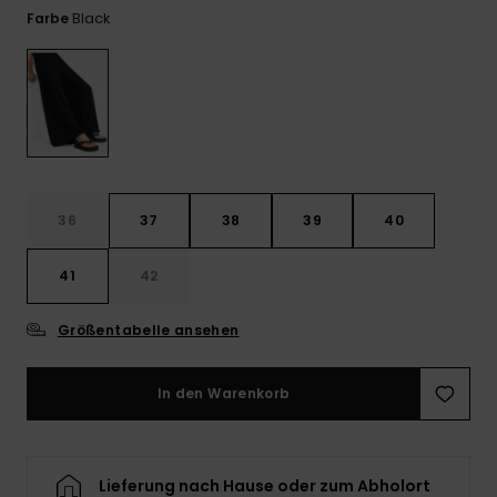
Playsuits
Handsch
Black
Farbe
GESCHENKKARTE
Schals
FAQ
Snow-
Schultas
ansehen
Shorts
Accessoi
Schulbe
WUNSCHLISTE
Hüte & B
Röcke
Accessoi
Sonnenbr
36
37
38
39
40
Wetsuits
41
42
Rashgua
Neopren
Größentabelle ansehen
Accessoi
In den Warenkorb
Swim
Kleidung
Lieferung nach Hause oder zum Abholort