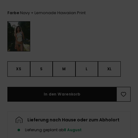
Playsuits
Handsch
GESCHENKKARTE
Schals
FAQ
Navy + Lemonade Hawaiian Print
Farbe
Snow-
Schultas
ansehen
Shorts
Accessoi
Schulbe
WUNSCHLISTE
Hüte & B
Röcke
Accessoi
Sonnenbr
Wetsuits
XS
S
M
L
XL
Rashgua
Neopren
Accessoi
In den Warenkorb
Swim
Lieferung nach Hause oder zum Abholort
Kleidung
Lieferung geplant ab
8 August