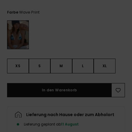
Playsuits
Handsch
GESCHENKKARTE
Schals
FAQ
Wave Print
Farbe
Snow-
Schultas
ansehen
Shorts
Accessoi
Schulbe
WUNSCHLISTE
Hüte & B
Röcke
Accessoi
Sonnenbr
Wetsuits
XS
S
M
L
XL
Rashgua
Neopren
Accessoi
In den Warenkorb
Swim
Lieferung nach Hause oder zum Abholort
Kleidung
Lieferung geplant ab
11 August