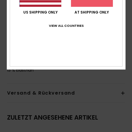
Polsterung:
herausnehmbare Polsterung
Riemen:
Verstellbare Träger zum Verschieben
US SHIPPING ONLY
AT SHIPPING ONLY
Verschluss:
Schmetterlingshaken für noch mehr
VIEW ALL COUNTRIES
Halt
Körbchengröße:
Am besten geeignet für D
ROXY-Gummiplakette
Starkes Netzfutter für mehr Halt
Zusammensetzung
[Hauptstoff] 87 % recyceltes Nylon,
13 % Elasthan
Versand & Rückversand
ZULETZT ANGESEHENE ARTIKEL