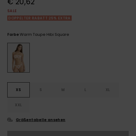
€ 20,62
Playsuits
Handsch
GESCHENKKARTE
Schals
SALE
FAQ
Snow-
Schultas
ansehen
DOPPELTER RABATT 25% EXTRA
Shorts
Accessoi
Schulbe
WUNSCHLISTE
Hüte & B
Warm Taupe Hibi Square
Farbe
Röcke
Accessoi
Sonnenbr
Wetsuits
Rashgua
Neopren
XS
S
M
L
XL
Accessoi
XXL
Swim
Größentabelle ansehen
Kleidung