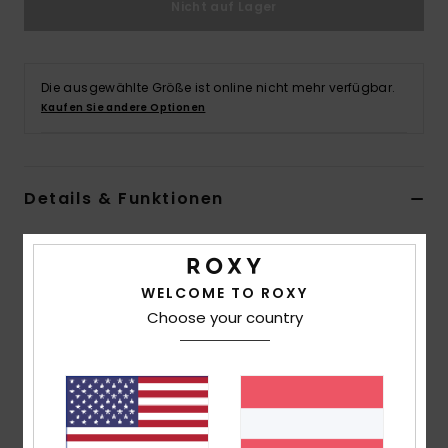
Nicht auf Lager
Accessoi
Schuhe
Die ausgewählte Größe ist online nicht mehr verfügbar.
Kaufen Sie andere Optionen
Fitness
Details & Funktionen
Snow
Frauen Braun Bügel-Bikinioberteil
Style
ERJX305526
Farbcode
cka6
WELCOME TO ROXY
Choose your country
Funktionen
Stoff:
Weiches, recyceltes, widerstandsfähiges und
elastisches Nylon
Passform:
D-Körbchen mit Bügel
Unterstützung:
Hohe Unterstützung