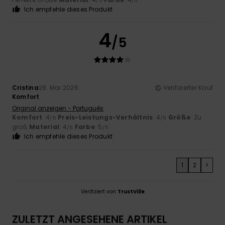
/5
/5
Ich empfehle dieses Produkt
4
/5
Cristina
28. Mai 2026
Verifizierter Kauf
Komfort
Original anzeigen - Português
Komfort
: 4
Preis-Leistungs-Verhältnis
: 4
Größe
: Zu
/5
/5
groß
Material
: 4
Farbe
: 5
/5
/5
Ich empfehle dieses Produkt
1
2
>
Verifiziert von
TrustVille
ZULETZT ANGESEHENE ARTIKEL