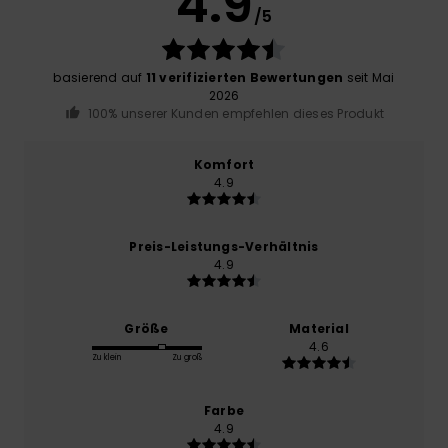
4.9
/5
basierend auf
11 verifizierten Bewertungen
seit Mai
2026
100% unserer Kunden empfehlen dieses Produkt
Komfort
4.9
Preis-Leistungs-Verhältnis
4.9
Größe
Material
4.6
Zu klein
Zu groß
Farbe
4.9