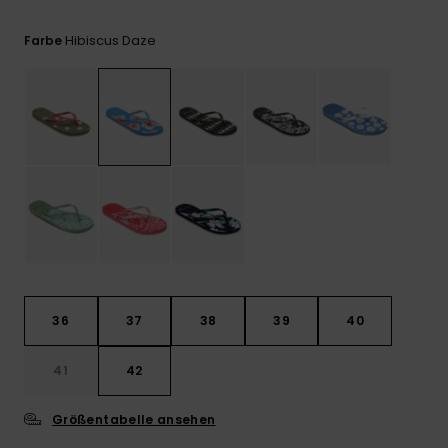
Playsuits
Handsch
GESCHENKKARTE
Schals
FAQ
Hibiscus Daze
Farbe
Snow-
Schultas
ansehen
Shorts
Accessoi
Schulbe
WUNSCHLISTE
Hüte & B
Röcke
Accessoi
Sonnenbr
Wetsuits
Rashgua
Neopren
Accessoi
36
37
38
39
40
Swim
41
42
Kleidung
Größentabelle ansehen