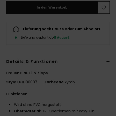
In den Warenkorb
Accessoi
Schuhe
Lieferung nach Hause oder zum Abholort
Lieferung geplant ab
11 August
Fitness
Snow
Details & Funktionen
Frauen Blau Flip-flops
Style
ERJL100087
Farbcode
xymb
Funktionen
Wird ohne PVC hergestellt
Obermaterial:
TR-Oberriemen mit Roxy-Pin