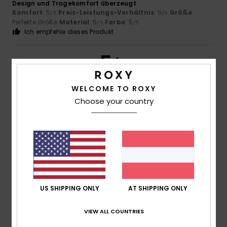
Design und Tragekomfort überzeugt
Komfort
: 5
Preis-Leistungs-Verhältnis
: 5
Größe
:
/5
/5
Perfekte Größe
Material
: 5
Farbe
: 5
/5
/5
Ich empfehle dieses Produkt
5
/5
WELCOME TO ROXY
Choose your country
Daniela
28. Juni 2026
Verifizierter Kauf
Sehr schön
Komfort
: 5
Preis-Leistungs-Verhältnis
: 5
Größe
:
/5
/5
Perfekte Größe
Material
: 5
Farbe
: 5
/5
/5
Ich empfehle dieses Produkt
5
/5
US SHIPPING ONLY
AT SHIPPING ONLY
VIEW ALL COUNTRIES