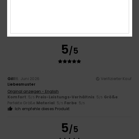
Ribeiro
17. Juni 2026
Verifizierter Kauf
Der Artikel hat mir sehr gut gefallen
Original anzeigen - Português
Komfort
: 5
Preis-Leistungs-Verhältnis
: 5
Größe
: Zu
/5
/5
groß
Material
: 5
Farbe
: 5
/5
/5
Ich empfehle dieses Produkt
5
/5
Gill
16. Juni 2026
Verifizierter Kauf
Liebesmuster
Original anzeigen - English
Komfort
: 5
Preis-Leistungs-Verhältnis
: 5
Größe
:
/5
/5
Perfekte Größe
Material
: 5
Farbe
: 5
/5
/5
Ich empfehle dieses Produkt
5
/5