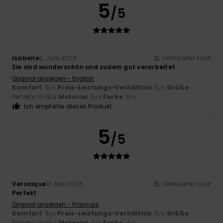
5
/5
Isabelle
2. Juni 2026
Verifizierter Kauf
Sie sind wunderschön und zudem gut verarbeitet.
Original anzeigen - English
Komfort
: 5
Preis-Leistungs-Verhältnis
: 5
Größe
:
/5
/5
Perfekte Größe
Material
: 5
Farbe
: 5
/5
/5
Ich empfehle dieses Produkt
5
/5
Veronique
31. Mai 2026
Verifizierter Kauf
Perfekt
Original anzeigen - Français
Komfort
: 5
Preis-Leistungs-Verhältnis
: 5
Größe
:
/5
/5
Perfekte Größe
Material
: 4
Farbe
: 4