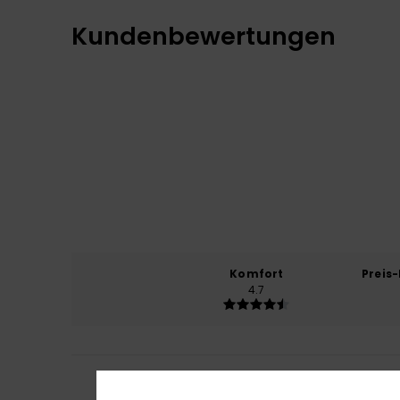
Kundenbewertungen
Komfort
Preis
4.7
3
/5
Kristina
10. Juli 20