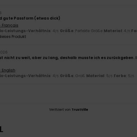
6
d gute Passform (etwas dick)
- Français
is-Leistungs-Verhältnis
: 4
Größe
: Perfekte Größe
Material
: 4
Fa
/5
/5
ieses Produkt
2026
ist nicht zu weit, aber zu lang, deshalb musste ich es zurückgeben.
- English
is-Leistungs-Verhältnis
: 4
Größe
: Groß
Material
: 5
Farbe
: 5
/5
/5
/5
Verifiziert von
TrustVille
L