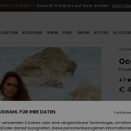
OPPELTER RABATT
Extra 25 % Rabatt auf Sale-Artikel*
Jetzt Sh
LLEKTION
KLEIDUNG
SWIM
SURF
SNOW
ACTIVE
ACCESS
Startse
Oc
Fraue
4.7
€ 4
Farb
 AUSWAHL FÜR IHRE DATEN
Fortfahre
r verwenden Cookies oder eine vergleichbare Technologie, um Info
d/oder darauf zuzugreifen. Diese personenbezogenen Informationen