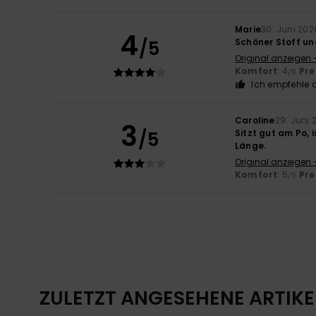
Marie
30. Juni 202
4
/5
Schöner Stoff un
Original anzeigen 
Komfort
: 4
Pre
/5
Ich empfehle d
Caroline
29. Juni 
3
/5
Sitzt gut am Po, 
Länge.
Original anzeigen 
Komfort
: 5
Pre
/5
ZULETZT ANGESEHENE ARTIKE