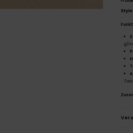
Fraue
Style
Funk
S
g/m
P
H
T
A
Tas
Zusa
Ver