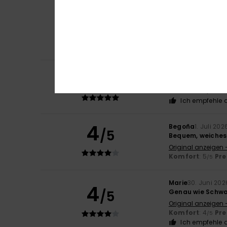
Céline
3. Juli 2026
4
/5
Bequem
Original anzeigen 
Komfort
: 4
Pre
/5
Ich empfehle d
5
Gabi
3. Juli 2026
/5
Gute Passform, 
Komfort
: 5
Pre
/5
Ich empfehle d
4
Begoña
1. Juli 202
/5
Bequem, weiches
Original anzeigen 
Komfort
: 5
Pre
/5
Marie
30. Juni 202
4
/5
Genau wie Schwa
Original anzeigen 
Komfort
: 4
Pre
/5
Ich empfehle d