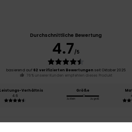
Durchschnittliche Bewertung
4.7
/5
basierend auf
62 verifizierten Bewertungen
seit Oktober 2025
76% unserer Kunden empfehlen dieses Produkt
-Leistungs-Verhältnis
Größe
Mat
4.6
Zu klein
Zu groß
26