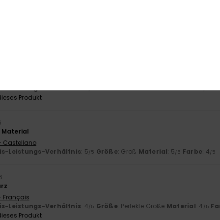
- Français
is-Leistungs-Verhältnis
: 4
Größe
: Perfekte Größe
Material
: 4
Fa
/5
/5
ieses Produkt
schöne Qualität
is-Leistungs-Verhältnis
: 4
Größe
: Perfekte Größe
Material
: 5
Fa
/5
/5
ieses Produkt
6
 Material
- Castellano
is-Leistungs-Verhältnis
: 5
Größe
: Groß
Material
: 5
Farbe
: 4
/5
/5
/5
6
rz
- Français
is-Leistungs-Verhältnis
: 4
Größe
: Perfekte Größe
Material
: 4
Fa
/5
/5
ieses Produkt