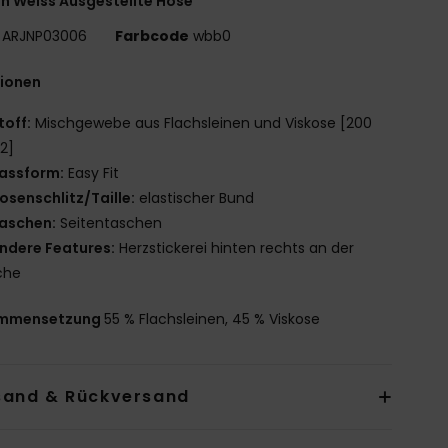
n Weiss Ausgestellte Hose
ARJNP03006
Farbcode
wbb0
tionen
toff:
Mischgewebe aus Flachsleinen und Viskose [200
2]
assform:
Easy Fit
osenschlitz/Taille:
elastischer Bund
aschen:
Seitentaschen
ndere Features:
Herzstickerei hinten rechts an der
che
mmensetzung
55 % Flachsleinen, 45 % Viskose
sand & Rückversand