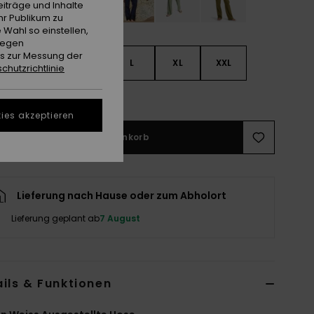
iträge und Inhalte
hr Publikum zu
 Wahl so einstellen,
gegen
es zur Messung der
S
S
M
L
XL
XXL
chutzrichtlinie
ößentabelle ansehen
ies akzeptieren
In den Warenkorb
Lieferung nach Hause oder zum Abholort
Lieferung geplant ab
7 August
ils & Funktionen