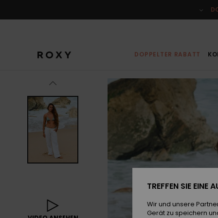
Direkt
zur
D
Produktinformation
springen
DOPPELTER RABATT
KO
TREFFEN SIE EINE
Wir und unsere Partne
Gerät zu speichern un
VIDEO ANSEHEN