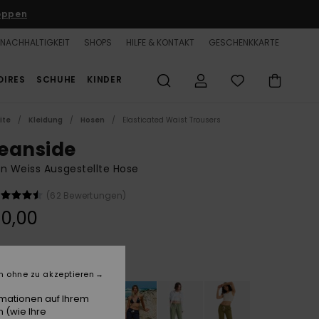
oppen
NACHHALTIGKEIT
SHOPS
HILFE & KONTAKT
GESCHENKKARTE
OIRES
SCHUHE
KINDER
ite
Kleidung
Hosen
Elasticated Waist Trousers
eanside
n Weiss Ausgestellte Hose
(62 Bewertungen)
0,00
Sea Salt
e
n ohne zu akzeptieren
rmationen auf Ihrem
 (wie Ihre