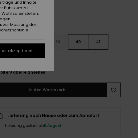
iträge und Inhalte
hr Publikum zu
 Wahl so einstellen,
gegen
es zur Messung der
chutzrichtlinie
6
37
38
39
40
41
ies akzeptieren
2
ößentabelle ansehen
In den Warenkorb
Lieferung nach Hause oder zum Abholort
Lieferung geplant ab
8 August