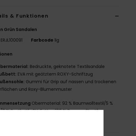
ils & Funktionen
n Grün Sandalen
ERJL100091
Farbcode
lig
tionen
bermaterial:
Bedruckte, geknotete Textilsandale
ußbett:
EVA mit geätztem ROXY-Schriftzug
ußensohle:
Gummi für Grip auf nassen und trockenen
rflächen und Roxy-Blumenmuster
mmensetzung
Obermaterial: 92 % Baumwolltextil/5 %
/3 % Synthetik-PU, Futter: 100 % Baumwolltextil,
ohle: 100 % TPR