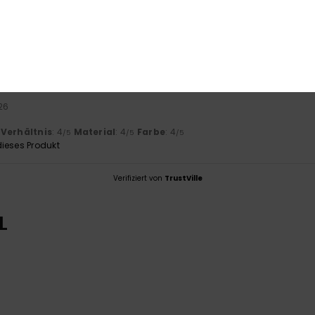
2026
 with One Dax and now my feet hurt a little bit
is-Leistungs-Verhältnis
: 4
Größe
: Perfekte Größe
Material
: 4
Fa
/5
/5
26
-Verhältnis
: 4
Material
: 4
Farbe
: 4
/5
/5
/5
ieses Produkt
Verifiziert von
TrustVille
L