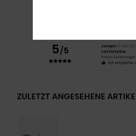
3
/5
Sabrina
29. Juni 
I Walked too much
Komfort
: 3
Pre
/5
5
Joseph
20. Mai 20
/5
confortable
Preis-Leistungs
Ich empfehle d
ZULETZT ANGESEHENE ARTIKE