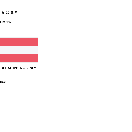
Ver
 ROXY
untry
Durchschnittliche Bewertung
4.0
AT SHIPPING ONLY
/5
IES
basierend auf
2 verifizierten Bewertungen
seit Mai 2026
50% unserer Kunden empfehlen dieses Produkt
-Leistungs-Verhältnis
Größe
Mat
4.0
Zu klein
Zu groß