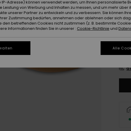
 IP-Adresse) können verwendet werden, um Ihnen personalisierte Be
ie Leistung von Werbung und Inhalten zu messen, und um mehr über i
kte unserer Partner zu entwickeln und zu verbessern. Sie können Ihre
e Ihrer Zustimmung bedürfen, annehmen oder ablehnen oder sich da
 den betreffenden Cookies nicht zustimmen (z. B. bestimmte Cooki
re Informationen finden Sie in unserer :
Cookie-Richtlinie
und
Datens
3
walten
Alle Cook
4
Gr