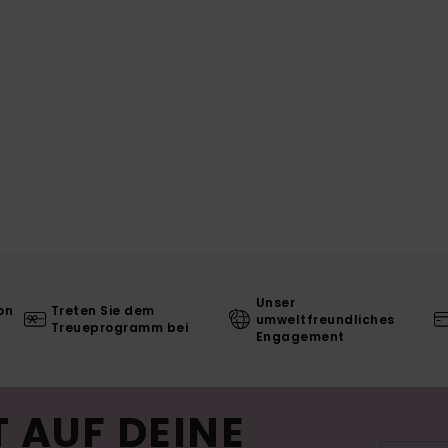
Unser
on
Treten Sie dem
umweltfreundliches
Treueprogramm bei
Engagement
 AUF DEINE