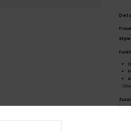
Deta
Fraue
Style
Funk
O
F
A
Obe
Zusa
Metall
Laufs