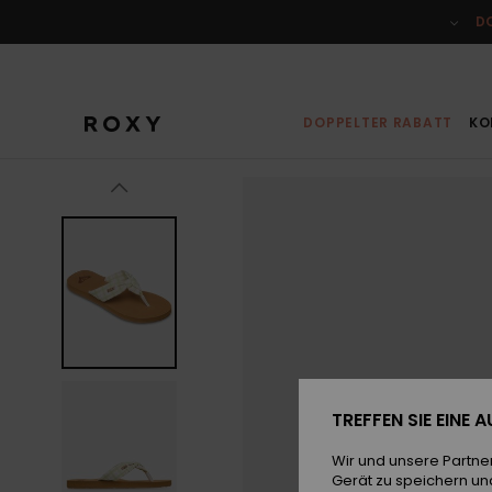
Direkt
zur
D
Produktinformation
springen
DOPPELTER RABATT
KO
TREFFEN SIE EINE
Wir und unsere Partne
Gerät zu speichern un