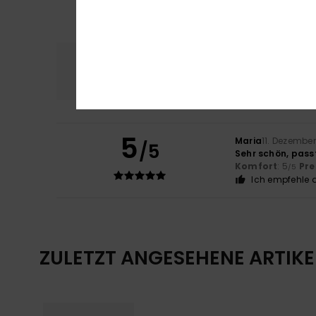
Komfort
Preis
5.0
5
Maria
11. Dezembe
/5
Sehr schön, pass
Komfort
: 5
Pre
/5
Ich empfehle d
ZULETZT ANGESEHENE ARTIKE