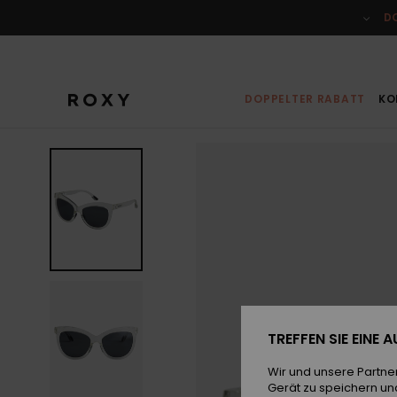
Direkt
zur
D
Produktinformation
springen
DOPPELTER RABATT
KO
TREFFEN SIE EINE
Wir und unsere Partne
Gerät zu speichern un