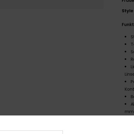
Fraue
Style
Funk
S
T
S
R
L
Lins
P
Kont
B
A
mm 
G
W
K