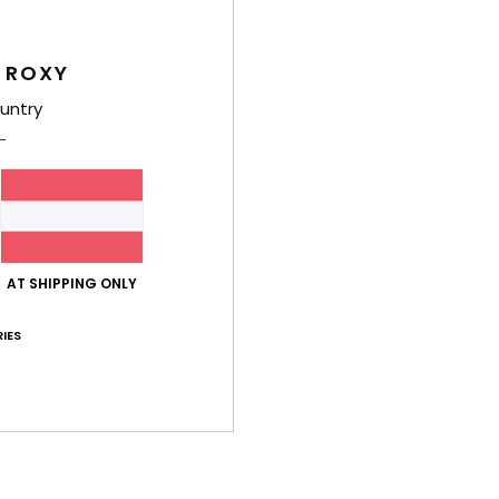
D
 ROXY
Zusa
Polyc
untry
Ver
AT SHIPPING ONLY
IES
Durchschnittliche Bewertung
5.0
/5