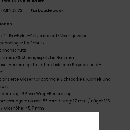
n Weiss Sonnenbrille
ERJEY03123
Farbcode
xwws
tionen
toff: Bio-Nylon-Polycarbonat-Mischgewebe
echnologie: UV Schutz
onnenschutz
ahmen: G850 eingespritzter Rahmen
inse: Verzerrungsfreie, bruchsichere Polycarbonat-
en
olarisierte Gläser für optimale Sichtbarkeit, Klarheit und
rast
edeckung: 6 Base Wrap-Bedeckung
bmessungen: Gläser: 55 mm / Steg: 17 mm / Bügel: 135
/ Glashöhe: 45,7 mm
arantie: 2 Jahre Garantie
eitere Merkmale: Anti-Rutsch-Pads
at.3