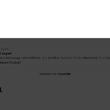
basierend auf
1 verifizierten Bewertungen
seit Dezember 2025
100% unserer Kunden empfehlen dieses Produkt
-Leistungs-Verhältnis
Größe
Mat
5.0
Zu klein
Zu groß
r 2025
t super!
is-Leistungs-Verhältnis
: 5
Größe
: Perfekte Größe
Material
: 5
Fa
/5
/5
ieses Produkt
Verifiziert von
TrustVille
L