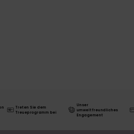
Unser
on
Treten Sie dem
umweltfreundliches
Treueprogramm bei
Engagement