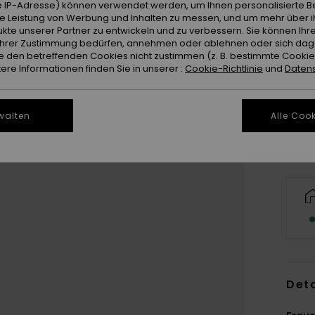
 IP-Adresse) können verwendet werden, um Ihnen personalisierte Be
ie Leistung von Werbung und Inhalten zu messen, und um mehr über i
kte unserer Partner zu entwickeln und zu verbessern. Sie können Ihre
e Ihrer Zustimmung bedürfen, annehmen oder ablehnen oder sich da
 den betreffenden Cookies nicht zustimmen (z. B. bestimmte Cooki
re Informationen finden Sie in unserer :
Cookie-Richtlinie
und
Datens
walten
Alle Cook
Deta