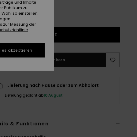
iträge und Inhalte
hr Publikum zu
 Wahl so einstellen,
gegen
es zur Messung der
chutzrichtlinie
1SZ
ies akzeptieren
In den Warenkorb
Lieferung nach Hause oder zum Abholort
Lieferung geplant ab
10 August
ils & Funktionen