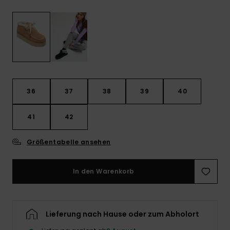
Playsuits
Handsch
GESCHENKKARTE
Schals
FAQ
Snow-
Schultas
ansehen
Shorts
Accessoi
Schulbe
WUNSCHLISTE
Hüte & B
Röcke
Accessoi
Sonnenbr
36
37
38
39
40
Wetsuits
41
42
Rashgua
Größentabelle ansehen
Neopren
Accessoi
In den Warenkorb
Swim
Lieferung nach Hause oder zum Abholort
Kleidung