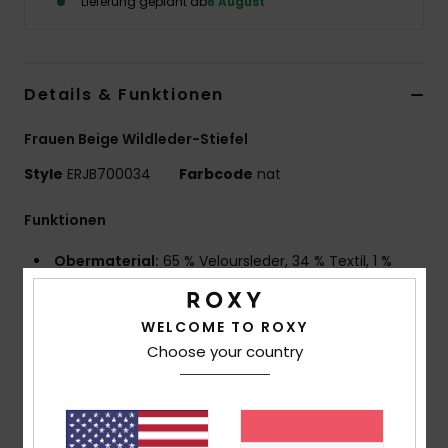
Lieferung geplant ab
8 August
Accessoi
Schuhe
Details & Funktionen
Frauen Beige Wildleder-Stiefel
Fitness
Style
ERJB700034
Farbcode
nat
Snow
Funktionen
Obermaterial:
65 % Veloursleder, 34 % Textil, 1 %
Metall
Futter:
100 % Polyester-Sherpa
WELCOME TO ROXY
Außensohle:
100 % Schwammgummi
Choose your country
Absatzhöhe:
80 Mm
Plattformhöhe:
30 Mm
Features:
Markiertes Rückenband
Sherpa-Kragen