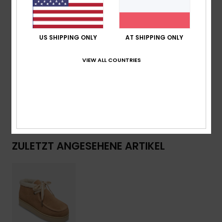
Gelasertes Roxy-Logo
Gemusterte Schnürsenkel mit Perlen
US SHIPPING ONLY
AT SHIPPING ONLY
Zusammensetzung
Obermaterial: 65 % Veloursleder, 34
% Textil, 1 % Metall/Kunststoff / Futter: 100 %
VIEW ALL COUNTRIES
Textil/Kunstfell / Laufsohle: 100 % Moosgummi
Versand & Rückversand
ZULETZT ANGESEHENE ARTIKEL