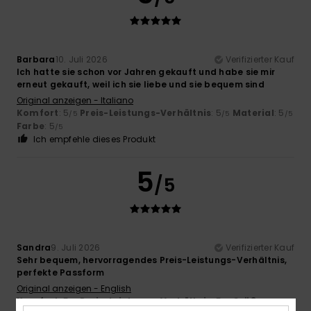
Barbara
10. Juli 2026
Verifizierter Kauf
Ich hatte sie schon vor Jahren gekauft und habe sie mir
erneut gekauft, weil ich sie liebe und sie bequem sind
Original anzeigen - Italiano
Komfort
: 5
Preis-Leistungs-Verhältnis
: 5
Material
: 5
/5
/5
/5
Farbe
: 5
/5
Ich empfehle dieses Produkt
5
/5
Sandra
9. Juli 2026
Verifizierter Kauf
Sehr bequem, hervorragendes Preis-Leistungs-Verhältnis,
perfekte Passform
Original anzeigen - English
Komfort
: 5
Preis-Leistungs-Verhältnis
: 5
Größe
:
/5
/5