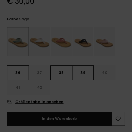
€ 30,00
Playsuits
Handsch
GESCHENKKARTE
Schals
FAQ
Snow-
Schultas
ansehen
Shorts
Accessoi
Schulbe
Sage
Farbe
WUNSCHLISTE
Hüte & B
Röcke
Accessoi
Sonnenbr
Wetsuits
36
37
38
39
40
Rashgua
Neopren
41
42
Accessoi
Größentabelle ansehen
Swim
In den Warenkorb
Kleidung