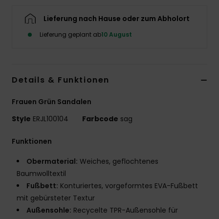
Accessoi
Lieferung nach Hause oder zum Abholort
Lieferung geplant ab
10 August
Schuhe
Fitness
Details & Funktionen
Snow
Frauen Grün Sandalen
Style
ERJL100104
Farbcode
sag
Funktionen
Obermaterial:
Weiches, geflochtenes
Baumwolltextil
Fußbett:
Konturiertes, vorgeformtes EVA-Fußbett
mit gebürsteter Textur
Außensohle:
Recycelte TPR-Außensohle für