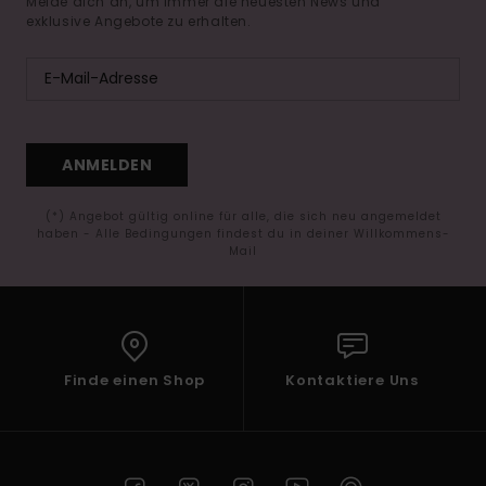
Melde dich an, um immer die neuesten News und
exklusive Angebote zu erhalten.
ANMELDEN
(*) Angebot gültig online für alle, die sich neu angemeldet
haben - Alle Bedingungen findest du in deiner Willkommens-
Mail
Finde einen Shop
Kontaktiere Uns