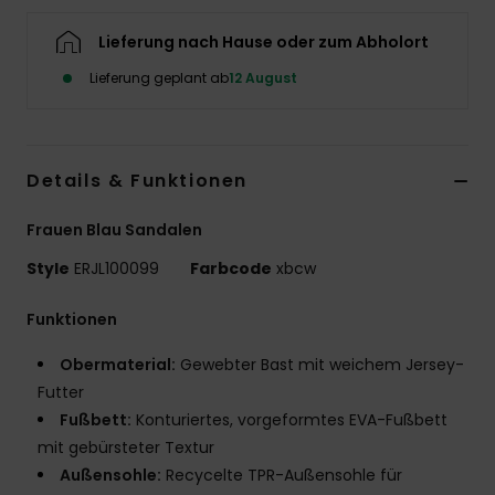
Accessoi
Lieferung nach Hause oder zum Abholort
Lieferung geplant ab
12 August
Schuhe
Fitness
Details & Funktionen
Snow
Frauen Blau Sandalen
Style
ERJL100099
Farbcode
xbcw
Funktionen
Obermaterial:
Gewebter Bast mit weichem Jersey-
Futter
Fußbett:
Konturiertes, vorgeformtes EVA-Fußbett
mit gebürsteter Textur
Außensohle:
Recycelte TPR-Außensohle für