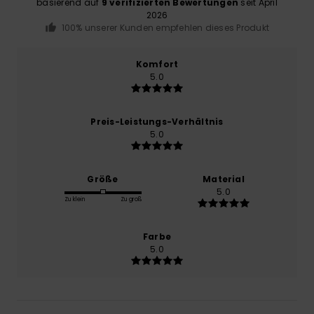
basierend auf
9 verifizierten Bewertungen
seit April
2026
100% unserer Kunden empfehlen dieses Produkt
Komfort
5.0
Preis-Leistungs-Verhältnis
5.0
Größe
Material
5.0
Zu klein
Zu groß
Farbe
5.0