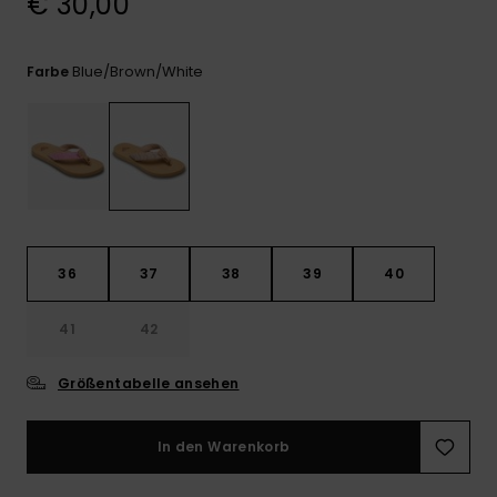
€ 30,00
Playsuits
Handsch
GESCHENKKARTE
Schals
FAQ
Snow-
Schultas
ansehen
Shorts
Accessoi
Schulbe
Blue/brown/white
Farbe
WUNSCHLISTE
Hüte & B
Röcke
Accessoi
Sonnenbr
Wetsuits
36
37
38
39
40
Rashgua
Neopren
41
42
Accessoi
Größentabelle ansehen
Swim
In den Warenkorb
Kleidung