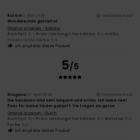
Kathrin
5. Mai 2026
Verifizierter Kauf
Wunderschön gestaltet
Original anzeigen - Italiano
Komfort
: 5
Preis-Leistungs-Verhältnis
: 5
Größe
:
/5
/5
Perfekte Größe
Farbe
: 5
/5
Ich empfehle dieses Produkt
5
/5
Dragana
20. April 2026
Verifizierter Kauf
Die Sandalen sind sehr bequem und schön. Ich habe zwei
Paar für meine Kinder gekauft. Sie tragen sie gerne.
Original anzeigen - Dutch
Komfort
: 5
Preis-Leistungs-Verhältnis
: 5
Material
: 5
/5
/5
/5
Farbe
: 5
/5
Ich empfehle dieses Produkt