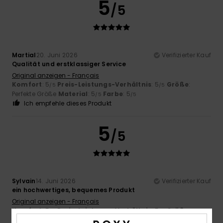
5
/5
Martial
20. Juni 2026
Verifizierter Kauf
Qualität und erstklassiger Service
Original anzeigen - Français
Komfort
: 5
Preis-Leistungs-Verhältnis
: 5
Größe
:
/5
/5
Perfekte Größe
Material
: 5
Farbe
: 5
/5
/5
Ich empfehle dieses Produkt
5
/5
Sylvain
14. Juni 2026
Verifizierter Kauf
ein hochwertiges, bequemes Produkt
Original anzeigen - Français
Komfort
: 5
Preis-Leistungs-Verhältnis
: 5
Größe
:
/5
/5
Perfekte Größe
Material
: 5
Farbe
: 5
/5
/5