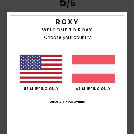
5
/5
WELCOME TO ROXY
Didier
3. Juli 2026
Verifizierter Kauf
Sehr bequem
Choose your country
Original anzeigen - Français
Komfort
: 5
Preis-Leistungs-Verhältnis
: 4
Größe
:
/5
/5
Perfekte Größe
Material
: 5
Farbe
: 5
/5
/5
Ich empfehle dieses Produkt
5
/5
US SHIPPING ONLY
AT SHIPPING ONLY
VIEW ALL COUNTRIES
Stephanie
1. Juli 2026
Verifizierter Kauf
Äußerst bequem, Einlegesohlen mit Formgedächtnis
Original anzeigen - Français
Komfort
: 5
Preis-Leistungs-Verhältnis
: 5
Material
: 5
/5
/5
/5
Farbe
: 5
/5