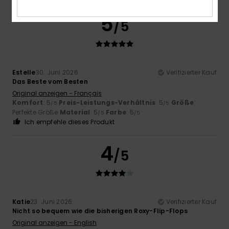
5
/5
Estelle
30. Juni 2026
Verifizierter Kauf
Das Beste vom Besten
Original anzeigen - Français
Komfort
: 5
Preis-Leistungs-Verhältnis
: 5
Größe
:
/5
/5
Perfekte Größe
Material
: 5
Farbe
: 5
/5
/5
Ich empfehle dieses Produkt
4
/5
Katie
23. Juni 2026
Verifizierter Kauf
Nicht so bequem wie die bisherigen Roxy-Flip-Flops
Original anzeigen - English