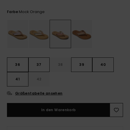
Playsuits
Handsch
GESCHENKKARTE
Schals
FAQ
Mock Orange
Farbe
Snow-
Schultas
ansehen
Shorts
Accessoi
Schulbe
WUNSCHLISTE
Hüte & B
Röcke
Accessoi
Sonnenbr
Wetsuits
36
37
38
39
40
Rashgua
41
42
Neopren
Accessoi
Größentabelle ansehen
Swim
In den Warenkorb
Kleidung