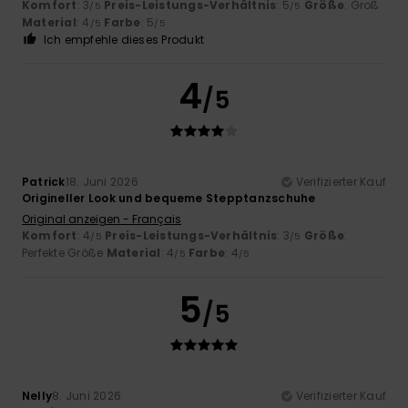
Komfort
: 3
Preis-Leistungs-Verhältnis
: 5
Größe
: Groß
/5
/5
Material
: 4
Farbe
: 5
/5
/5
Ich empfehle dieses Produkt
4
/5
Patrick
18. Juni 2026
Verifizierter Kauf
Origineller Look und bequeme Stepptanzschuhe
Original anzeigen - Français
Komfort
: 4
Preis-Leistungs-Verhältnis
: 3
Größe
:
/5
/5
Perfekte Größe
Material
: 4
Farbe
: 4
/5
/5
5
/5
Nelly
8. Juni 2026
Verifizierter Kauf