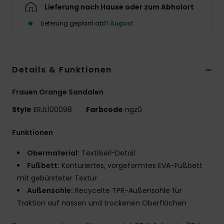
Lieferung nach Hause oder zum Abholort
Accessoi
Lieferung geplant ab
11 August
Schuhe
Details & Funktionen
Fitness
Frauen Orange Sandalen
Snow
Style
ERJL100098
Farbcode
ngz0
Funktionen
Obermaterial:
Textilseil-Detail
Fußbett:
Konturiertes, vorgeformtes EVA-Fußbett
mit gebürsteter Textur
Außensohle:
Recycelte TPR-Außensohle für
Traktion auf nassen und trockenen Oberflächen