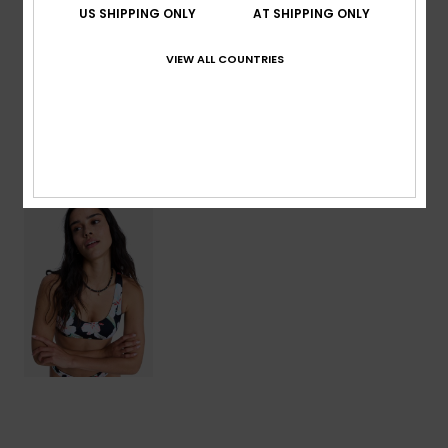
US SHIPPING ONLY
AT SHIPPING ONLY
Details & Funktionen
VIEW ALL COUNTRIES
Versand & Rückversand
ZULETZT ANGESEHENE ARTIKEL