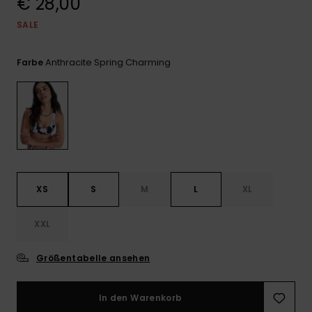
€ 28,00
Playsuits
Handsch
GESCHENKKARTE
Schals
SALE
FAQ
Snow-
Schultas
ansehen
Shorts
Accessoi
Schulbe
WUNSCHLISTE
Hüte & B
Anthracite Spring Charming
Farbe
Röcke
Accessoi
Sonnenbr
Wetsuits
Rashgua
XS
S
M
L
XL
Neopren
Accessoi
XXL
Swim
Größentabelle ansehen
Kleidung
In den Warenkorb