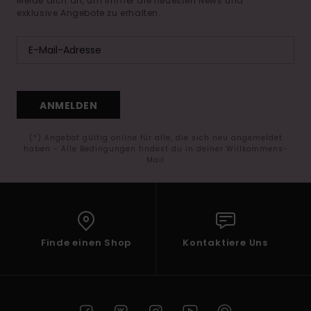
Melde dich an, um immer die neuesten News und
exklusive Angebote zu erhalten.
ANMELDEN
(*) Angebot gültig online für alle, die sich neu angemeldet
haben - Alle Bedingungen findest du in deiner Willkommens-
Mail
Finde einen Shop
Kontaktiere Uns