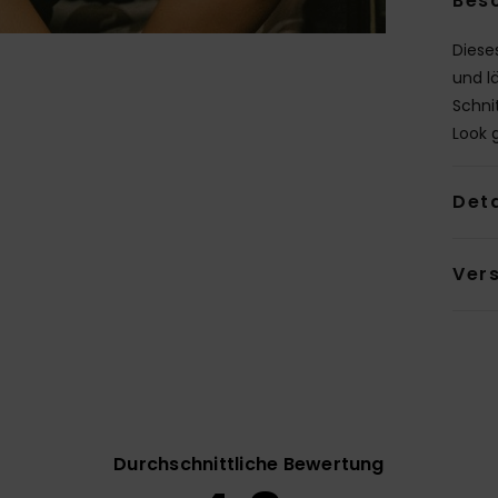
Bes
Diese
und l
Schni
Look 
Deta
Ver
Durchschnittliche Bewertung