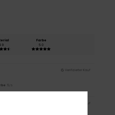
erial
Farbe
4.9
5.0
Verifizierter Kauf
rbe
: 5
/5
Verifizierter Kauf