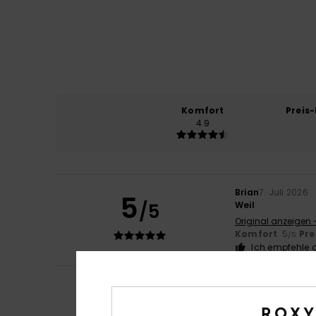
Komfort
Preis
4.9
Brian
7. Juli 2026
5
/5
Weil
Original anzeigen 
Komfort
: 5
Pre
/5
Ich empfehle d
Arianna
5. Juli 20
5
/5
Schön
Original anzeigen -