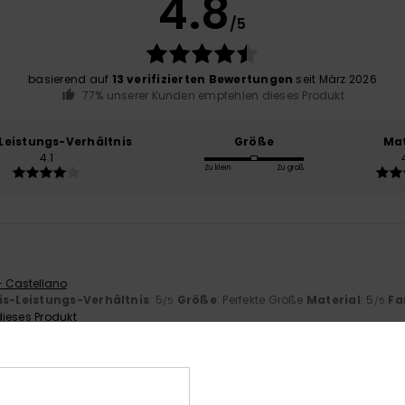
4.8
/5
basierend auf
13 verifizierten Bewertungen
seit März 2026
77% unserer Kunden empfehlen dieses Produkt
-Leistungs-Verhältnis
Größe
Mat
4.1
Zu klein
Zu groß
- Castellano
is-Leistungs-Verhältnis
: 5
Größe
: Perfekte Größe
Material
: 5
Fa
/5
/5
ieses Produkt
26
 Italiano