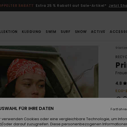
OPPELTER RABATT
Extra 25 % Rabatt auf Sale-Artikel*
Jetzt Sh
LLEKTION
KLEIDUNG
SWIM
SURF
SNOW
ACTIVE
ACCESS
Startse
RECYC
Pri
Fraue
4.8
ECO-
€ 3
 AUSWAHL FÜR IHRE DATEN
Fortfahre
Farb
r verwenden Cookies oder eine vergleichbare Technologie, um Info
d/oder darauf zuzugreifen. Diese personenbezogenen Informationen