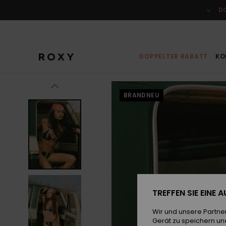
Direkt
zur
D
Produktinformation
springen
DOPPELTER RABATT
KO
BRANDNEU
TREFFEN SIE EINE
Wir und unsere Partne
Gerät zu speichern un