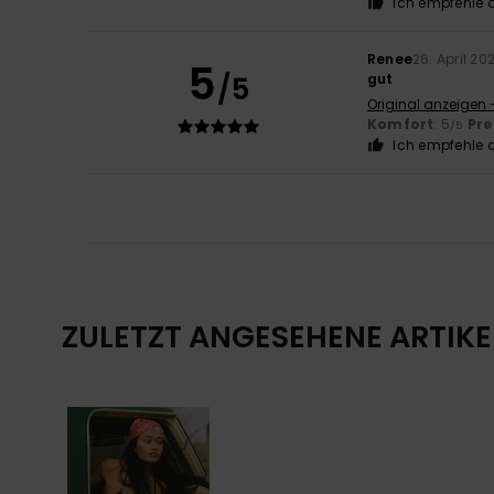
Ich empfehle d
Renee
26. April 20
5
/5
gut
Original anzeigen 
Komfort
: 5
Pre
/5
Ich empfehle d
ZULETZT ANGESEHENE ARTIKE