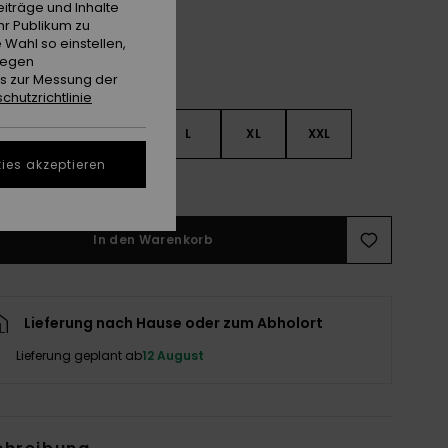
iträge und Inhalte
hr Publikum zu
 Wahl so einstellen,
gegen
es zur Messung der
chutzrichtlinie
S
S
M
L
XL
XXL
ies akzeptieren
ößentabelle ansehen
In den Warenkorb
Lieferung nach Hause oder zum Abholort
Lieferung geplant ab
12 August