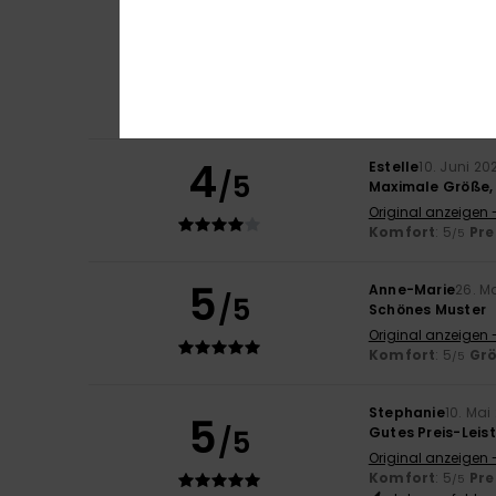
Monica
12. Juni 2
5
/5
Das ist wunders
Original anzeigen -
Komfort
: 5
Pre
/5
Ich empfehle d
4
Estelle
10. Juni 20
/5
Maximale Größe, 
Original anzeigen 
Komfort
: 5
Pre
/5
5
Anne-Marie
26. M
/5
Schönes Muster
Original anzeigen 
Komfort
: 5
Gr
/5
Stephanie
10. Mai
5
/5
Gutes Preis-Leis
Original anzeigen 
Komfort
: 5
Pre
/5