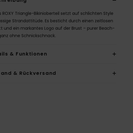
chreibung
s ROXY Triangle-Bikinioberteil setzt auf schlichten Style
ässige Strandattitüde. Es besticht durch einen zeitlosen
tt und ein markantes Logo auf der Brust – purer Beach-
ganz ohne Schnickschnack.
ils & Funktionen
sand & Rückversand