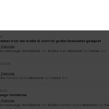
026
chön
 Italiano
is-Leistungs-Verhältnis
: 2
Größe
: Perfekte Größe
Material
: 5
Fa
/5
/5
ieses Produkt
26
daher trotz der Größe XL nicht für große Oberweiten geeignet
- Français
is-Leistungs-Verhältnis
: 4
Größe
: Klein
Material
: 5
Farbe
: 5
/5
/5
/5
ai 2026
- Français
öße
: Perfekte Größe
Material
: 5
Farbe
: 5
/5
/5
 2026
tungs-Verhältnis
- Français
is-Leistungs-Verhältnis
: 5
Größe
: Perfekte Größe
Material
: 5
Fa
/5
/5