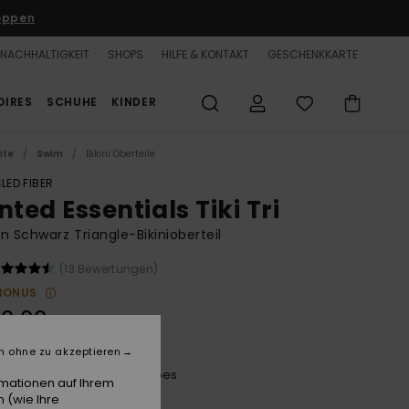
oppen
NACHHALTIGKEIT
SHOPS
HILFE & KONTAKT
GESCHENKKARTE
OIRES
SCHUHE
KINDER
ite
Swim
Bikini Oberteile
LED FIBER
nted Essentials Tiki Tri
n Schwarz Triangle-Bikinioberteil
(13 Bewertungen)
BONUS
0,00
n ohne zu akzeptieren
Anthracitehibiscusreal Stripes
e
rmationen auf Ihrem
 (wie Ihre