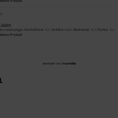
ieses Produkt
26
- Dutch
is-Leistungs-Verhältnis
: 4
Größe
: Klein
Material
: 4
Farbe
: 5
/5
/5
/5
ieses Produkt
Verifiziert von
TrustVille
L