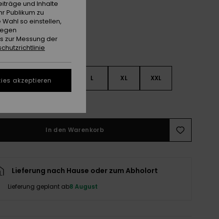
iträge und Inhalte
hr Publikum zu
 Wahl so einstellen,
gegen
es zur Messung der
chutzrichtlinie
S
S
M
L
XL
XXL
ies akzeptieren
ößentabelle ansehen
In den Warenkorb
Lieferung nach Hause oder zum Abholort
Lieferung geplant ab
8 August