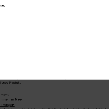
IES
-Leistungs-Verhältnis
Größe
Mat
3.5
Zu klein
Zu groß
026
tand nicht, dass es gepolstert ist; es besteht nicht zu 100 % aus Ly
- Castellano
is-Leistungs-Verhältnis
: 1
Material
: 1
Farbe
: 3
/5
/5
/5
026
 schön
- Castellano
is-Leistungs-Verhältnis
: 4
Größe
: Zu groß
Material
: 5
Farbe
: 5
/5
/5
ieses Produkt
i 2026
immen im Meer
- Français