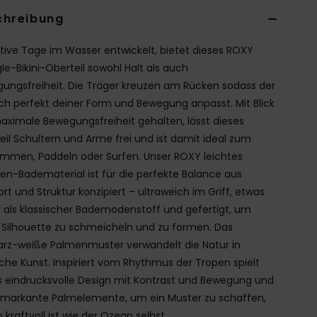
chreibung
ktive Tage im Wasser entwickelt, bietet dieses ROXY
gle-Bikini-Oberteil sowohl Halt als auch
ungsfreiheit. Die Träger kreuzen am Rücken sodass der
sich perfekt deiner Form und Bewegung anpasst. Mit Blick
aximale Bewegungsfreiheit gehalten, lässt dieses
eil Schultern und Arme frei und ist damit ideal zum
mmen, Paddeln oder Surfen. Unser ROXY leichtes
en-Badematerial ist für die perfekte Balance aus
rt und Struktur konzipiert – ultraweich im Griff, etwas
r als klassischer Bademodenstoff und gefertigt, um
 Silhouette zu schmeicheln und zu formen. Das
rz-weiße Palmenmuster verwandelt die Natur in
sche Kunst. Inspiriert vom Rhythmus der Tropen spielt
s eindrucksvolle Design mit Kontrast und Bewegung und
 markante Palmelemente, um ein Muster zu schaffen,
 kraftvoll ist wie der Ozean selbst.