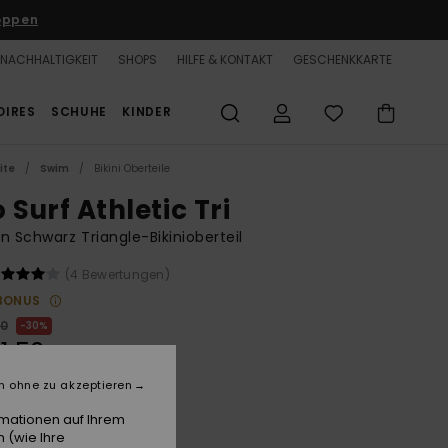
oppen
NACHHALTIGKEIT
SHOPS
HILFE & KONTAKT
GESCHENKKARTE
OIRES
SCHUHE
KINDER
ite
Swim
Bikini Oberteile
 Surf Athletic Tri
n Schwarz Triangle-Bikinioberteil
(4 Bewertungen)
BONUS
00
30%
1,50
n ohne zu akzeptieren
rmationen auf Ihrem
Anthracite Popiscus
 (wie Ihre
e