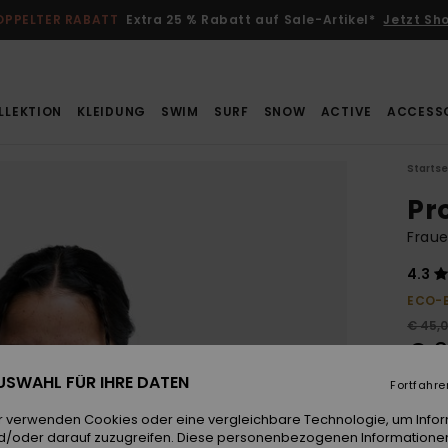
OPPELTER RABATT
Extra 25 % Rabatt auf Sale-Artikel*
Jetzt Sh
LLEKTION
KLEIDUNG
SWIM
SURF
SNOW
ACTIVE
ACCESS
Startse
Pro
Fraue
4.3
ECO-
€ 45,
€ 3
 AUSWAHL FÜR IHRE DATEN
SALE
Fortfahre
r verwenden Cookies oder eine vergleichbare Technologie, um Info
d/oder darauf zuzugreifen. Diese personenbezogenen Informationen
Farb