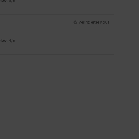
rbe
: 5
/5
Verifizierter Kauf
rbe
: 4
/5