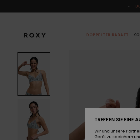
Direkt
zur
D
Produktinformation
springen
DOPPELTER RABATT
KO
TREFFEN SIE EINE
Wir und unsere Partne
Gerät zu speichern un