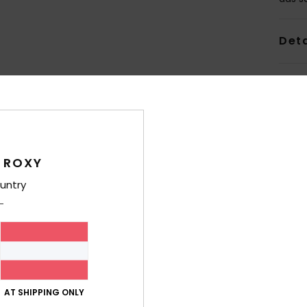
Deta
Ver
 ROXY
untry
Durchschnittliche Bewertung
4.3
/5
basierend auf
4 verifizierten Bewertungen
seit April 2026
AT SHIPPING ONLY
75% unserer Kunden empfehlen dieses Produkt