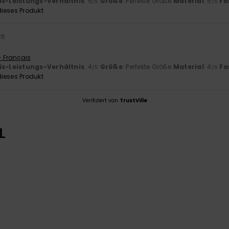
is-Leistungs-Verhältnis
: 5
Größe
: Perfekte Größe
Material
: 5
Fa
/5
/5
ieses Produkt
26
- Français
is-Leistungs-Verhältnis
: 4
Größe
: Perfekte Größe
Material
: 4
Fa
/5
/5
ieses Produkt
Verifiziert von
TrustVille
L