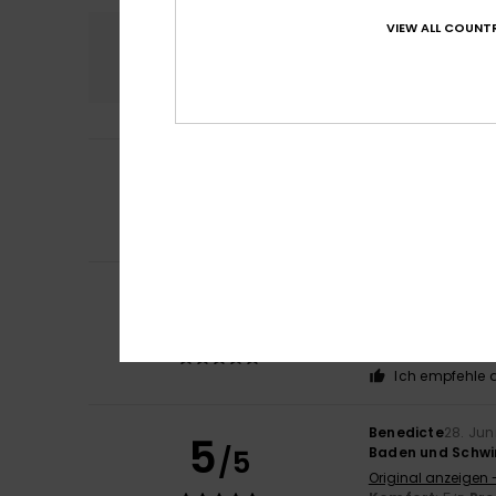
VIEW ALL COUNTR
Komfort
Preis
4.0
2
Maider
29. Juni 2
/5
Auf der Website s
Original anzeigen 
Komfort
: 2
Pre
/5
Monica
29. Juni 2
5
/5
Sehr bequem und
Original anzeigen 
Komfort
: 5
Pre
/5
Ich empfehle d
Benedicte
28. Jun
5
/5
Baden und Schw
Original anzeigen 