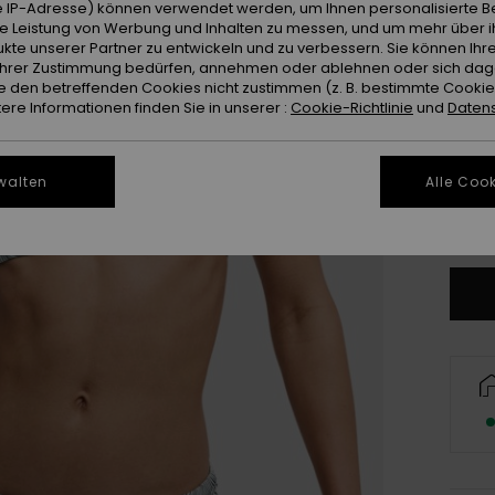
 IP-Adresse) können verwendet werden, um Ihnen personalisierte Be
ie Leistung von Werbung und Inhalten zu messen, und um mehr über i
kte unserer Partner zu entwickeln und zu verbessern. Sie können Ihre
e Ihrer Zustimmung bedürfen, annehmen oder ablehnen oder sich da
 den betreffenden Cookies nicht zustimmen (z. B. bestimmte Cooki
re Informationen finden Sie in unserer :
Cookie-Richtlinie
und
Datens
X
walten
Alle Cook
Gr