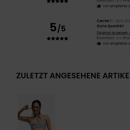
Komfort
: 5
Pre
/5
Ich empfehle d
Cecile
30. April 20
5
/5
Gute Qualität
Original anzeigen 
Komfort
: 4
Pre
/5
Ich empfehle d
ZULETZT ANGESEHENE ARTIKE