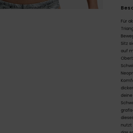
Bes
Für a
Trian
Beweg
Sitz 
auf m
Obert
Schwi
Neopr
Komfo
dicke
deine
Schwa
grafi
diese
nutzt
das so