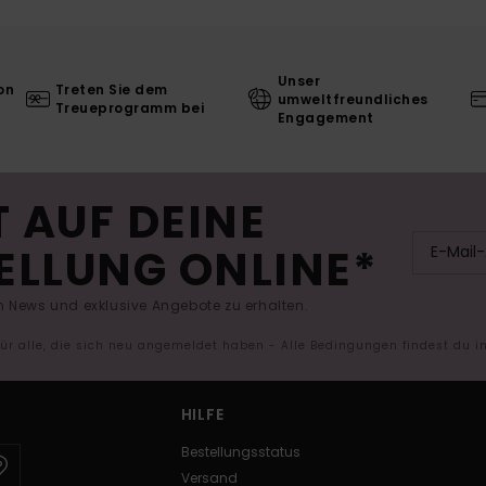
Unser
on
Treten Sie dem
umweltfreundliches
Treueprogramm bei
Engagement
 AUF DEINE
ELLUNG ONLINE*
 News und exklusive Angebote zu erhalten.
 für alle, die sich neu angemeldet haben - Alle Bedingungen findest du 
HILFE
Bestellungsstatus
Versand