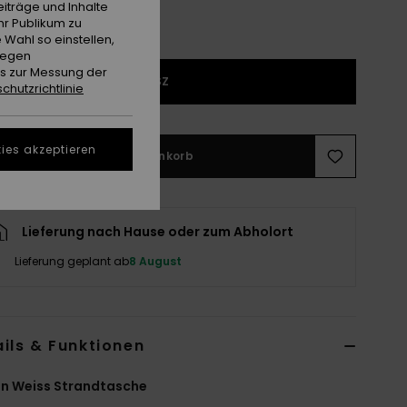
iträge und Inhalte
hr Publikum zu
 Wahl so einstellen,
gegen
es zur Messung der
1SZ
chutzrichtlinie
ies akzeptieren
In den Warenkorb
Lieferung nach Hause oder zum Abholort
Lieferung geplant ab
8 August
ils & Funktionen
n Weiss Strandtasche