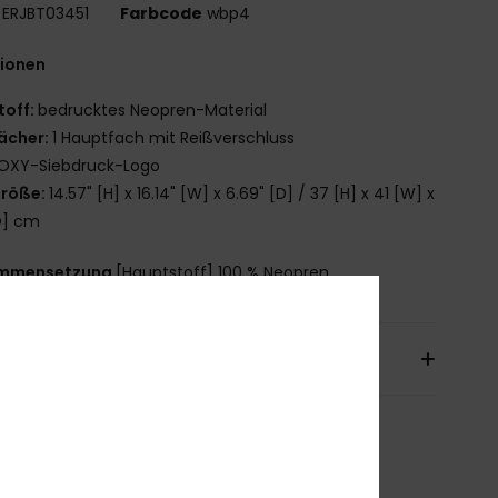
ERJBT03451
Farbcode
wbp4
tionen
toff:
bedrucktes Neopren-Material
ächer:
1 Hauptfach mit Reißverschluss
OXY-Siebdruck-Logo
röße:
14.57" [H] x 16.14" [W] x 6.69" [D] / 37 [H] x 41 [W] x
D] cm
mmensetzung
[Hauptstoff] 100 % Neopren
sand & Rückversand