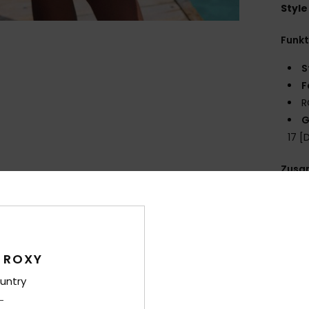
Style
Funk
S
F
R
G
17 [
Zusa
Ver
 ROXY
untry