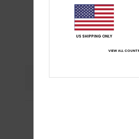
US SHIPPING ONLY
VIEW ALL COUNTR
Komfort
Preis
5.0
Thierry
20. Juni 2
4
/5
Preisnachlass auf
Original anzeigen 
Komfort
: 5
Pre
/5
Ich empfehle d