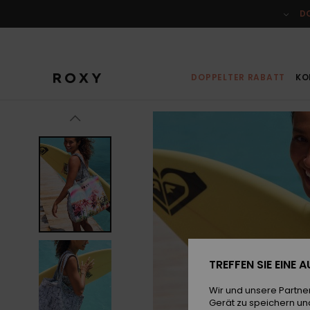
Direkt
zur
D
Produktinformation
springen
DOPPELTER RABATT
KO
TREFFEN SIE EINE
Wir und unsere Partne
Gerät zu speichern un