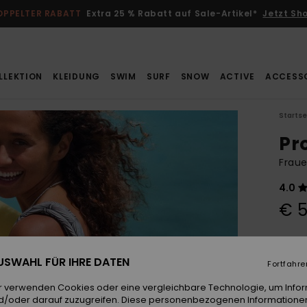
OPPELTER RABATT
Extra 25 % Rabatt auf Sale-Artikel*
Jetzt Sh
LLEKTION
KLEIDUNG
SWIM
SURF
SNOW
ACTIVE
ACCESS
Startse
Pr
Fraue
4.0
€ 5
Farb
 AUSWAHL FÜR IHRE DATEN
Fortfahre
r verwenden Cookies oder eine vergleichbare Technologie, um Info
d/oder darauf zuzugreifen. Diese personenbezogenen Informationen