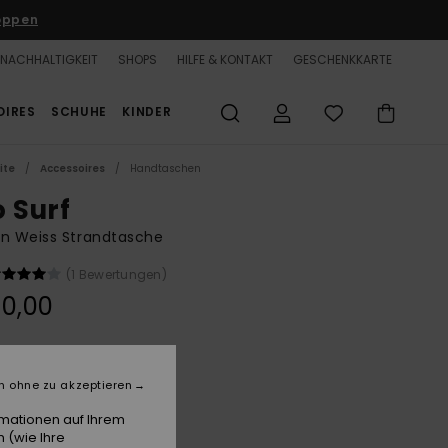
oppen
NACHHALTIGKEIT
SHOPS
HILFE & KONTAKT
GESCHENKKARTE
OIRES
SCHUHE
KINDER
ite
Accessoires
Handtaschen
o Surf
n Weiss Strandtasche
(1 Bewertungen)
0,00
Cloud Dancer Super Surfer
e
n ohne zu akzeptieren
rmationen auf Ihrem
 (wie Ihre