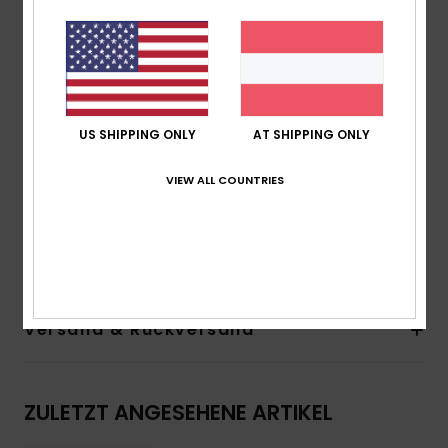
Unterstützung:
Hohe Unterstützung
Polsterung:
herausnehmbare Polsterung
Riemen:
verstellbare Träger mit Ringen und
Schiebern
Verschluss:
Clip
Körbchengröße:
Am besten geeignet für D
US SHIPPING ONLY
AT SHIPPING ONLY
ROXY-Gummiplakette
Starkes Mesh-Futter für eine bessere Unterstützung
VIEW ALL COUNTRIES
Zusammensetzung
[Hauptstoff] 85 % recyceltes
Polyester, 15 % Elastan
Versand & Rückversand
ZULETZT ANGESEHENE ARTIKEL