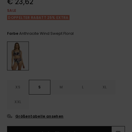
€ 23,62
Playsuits
Handsch
GESCHENKKARTE
Schals
SALE
FAQ
Snow-
Schultas
ansehen
DOPPELTER RABATT 25% EXTRA
Shorts
Accessoi
Schulbe
WUNSCHLISTE
Hüte & B
Anthracite Wind Swept Floral
Farbe
Röcke
Accessoi
Sonnenbr
Wetsuits
Rashgua
Neopren
XS
S
M
L
XL
Accessoi
XXL
Swim
Größentabelle ansehen
Kleidung