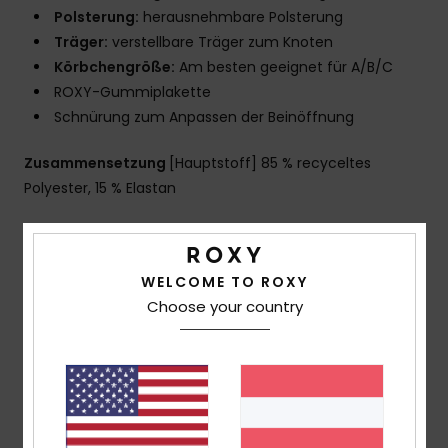
Polsterung:
herausnehmbare Polsterung
Träger:
verstellbare Träger zum Knoten
Körbchengröße:
Am besten geeignet für A/B/C
ROXY-Gummiplakette
Schnürung zum Anpassen der Beinöffnung
Zusammensetzung
[Hauptstoff] 85 % recyceltes
Polyester, 15 % Elastan
Versand & Rückversand
WELCOME TO ROXY
Choose your country
Kundenbewertungen
Durchschnittliche Bewertung