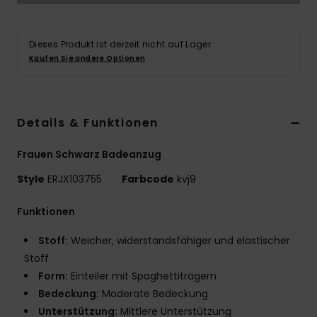
Accessoi
Dieses Produkt ist derzeit nicht auf Lager.
Kaufen Sie andere Optionen
Schuhe
Fitness
Details & Funktionen
Snow
Frauen Schwarz Badeanzug
Style
ERJX103755
Farbcode
kvj9
Funktionen
Stoff:
Weicher, widerstandsfähiger und elastischer
Stoff
Form:
Einteiler mit Spaghettiträgern
Bedeckung:
Moderate Bedeckung
Unterstützung:
Mittlere Unterstützung