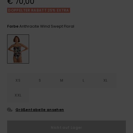
€ 70,00
Playsuits
Handsch
GESCHENKKARTE
Schals
DOPPELTER RABATT 25% EXTRA
FAQ
Snow-
Schultas
ansehen
Shorts
Accessoi
Schulbe
WUNSCHLISTE
Hüte & B
Anthracite Wind Swept Floral
Farbe
Röcke
Accessoi
Sonnenbr
Wetsuits
Rashgua
XS
S
M
L
XL
Neopren
Accessoi
XXL
Swim
Größentabelle ansehen
Kleidung
Nicht auf Lager