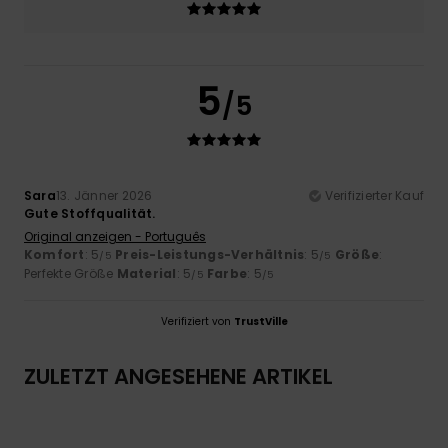
5
/5
Sara
13. Jänner 2026
Verifizierter Kauf
Gute Stoffqualität.
Original anzeigen - Português
Komfort
: 5
Preis-Leistungs-Verhältnis
: 5
Größe
:
/5
/5
Perfekte Größe
Material
: 5
Farbe
: 5
/5
/5
Verifiziert von
TrustVille
ZULETZT ANGESEHENE ARTIKEL