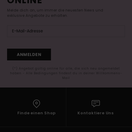
ONLINE*
Melde dich an, um immer die neuesten News und
exklusive Angebote zu erhalten.
ANMELDEN
(*) Angebot gültig online für alle, die sich neu angemeldet
haben - Alle Bedingungen findest du in deiner Willkommens-
Mail
Finde einen Shop
Kontaktiere Uns