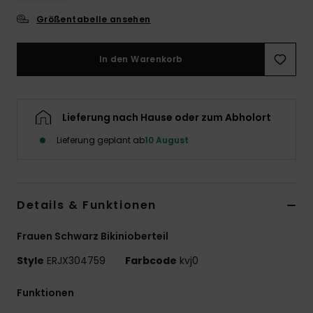
Größentabelle ansehen
Accessoi
In den Warenkorb
Schuhe
Fitness
Lieferung nach Hause oder zum Abholort
Lieferung geplant ab
10 August
Snow
Details & Funktionen
Frauen Schwarz Bikinioberteil
Style
ERJX304759
Farbcode
kvj0
Funktionen