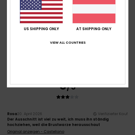
4
/5
US SHIPPING ONLY
AT SHIPPING ONLY
VIEW ALL COUNTRIES
Elisa
31. Mai 2026
Verifizierter Kauf
Perfekt
Original anzeigen - Italiano
Preis-Leistungs-Verhältnis
: 5
Größe
: Perfekte Größe
/5
Farbe
: 5
/5
3
/5
Rosa
20. April 2026
Verifizierter Kauf
Der Ausschnitt ist viel zu weit, ich muss ihn ständig
hochziehen, weil die Brustwarze herausschaut
Original anzeigen - Castellano