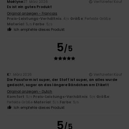
Maëlyne
27. März 2026
Verifizierter Kauf
Es ist ein gutes Produkt
Original anzeigen - Français
Preis-Leistungs-Verhältnis
: 4
Größe
: Perfekte Größe
/5
Material
: 5
Farbe
: 5
/5
/5
Ich empfehle dieses Produkt
5
/5
K
7. März 2026
Verifizierter Kauf
Die Passform ist super, der Stoff ist super, an alles wurde
gedacht, sogar an das längere Bändchen am Etikett
Original anzeigen - Dutch
Komfort
: 5
Preis-Leistungs-Verhältnis
: 5
Größe
:
/5
/5
Perfekte Größe
Material
: 5
Farbe
: 5
/5
/5
Ich empfehle dieses Produkt
5
/5