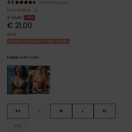
Playsuits
Handsch
4.5
(6 Bewertungen)
GESCHENKKARTE
Schals
ECO-BONUS
FAQ
Snow-
Schultas
ansehen
€ 40,00
48%
Shorts
Accessoi
Schulbe
€ 21,00
WUNSCHLISTE
Hüte & B
SALE
Röcke
Accessoi
DOPPELTER RABATT 25% EXTRA
Sonnenbr
Anthracite
Farbe
Wetsuits
Rashgua
Neopren
Accessoi
Swim
XS
S
M
L
XL
Kleidung
XXL