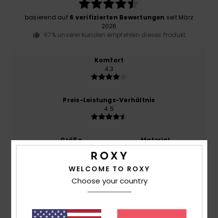
basierend auf
6 verifizierten Bewertungen
seit März
2026
67% unserer Kunden empfehlen dieses Produkt
Komfort
4.3
Preis-Leistungs-Verhältnis
4.5
Größe
Material
4.8
Zu klein
Zu groß
WELCOME TO ROXY
Farbe
Choose your country
5.0